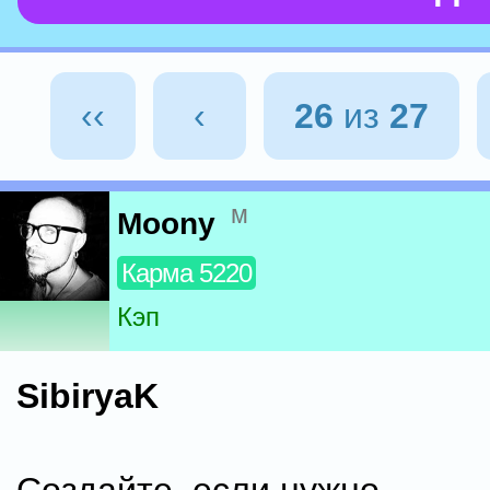
‹‹
‹
26
из
27
м
Moony
Карма 5220
Кэп
SibiryaK