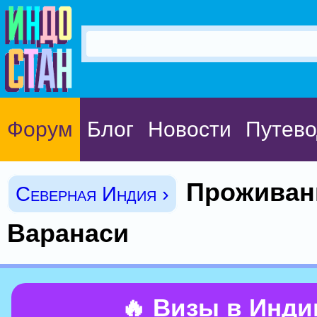
Форум
Блог
Новости
Путево
Проживан
Северная Индия ›
Варанаси
🔥 Визы в Инд