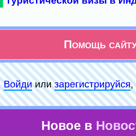
туристической визы в Ин
Помощь сайт
Войди
или
зарeгиcтpируйся
,
Новое в
Новос