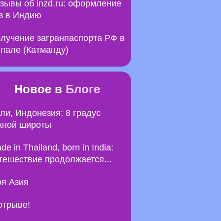
зывы об inzd.ru: оформление
з в Индию
лучение загранпаспорта РФ в
пале (Катманду)
Новое в
Блоге
ли, Индонезия: 8 градус
ной широты
de in Thailand, born in India:
тешествие продолжается...
я Азия
отрыве!