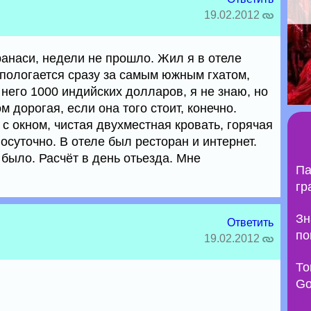
19.02.2012
ранаси, недели не прошло. Жил я в отеле
спологается сразу за самым южным гхатом,
 него 1000 индийских долларов, я не знаю, но
 дорогая, если она того стоит, конечно.
с окном, чистая двухместная кровать, горячая
лосуточно. В отеле был ресторан и интернет.
было. Расчёт в день отьезда. Мне
Па
гр
Зн
Ответить
по
19.02.2012
То
Go