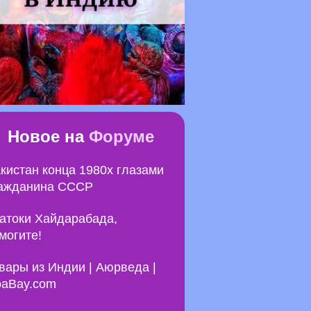
Новое на
Форуме
кистан конца 1980х глазами
ажданина СССР
атоки Хайдарабада,
могите!
вары из Индии | Аюрведа |
aBay.com