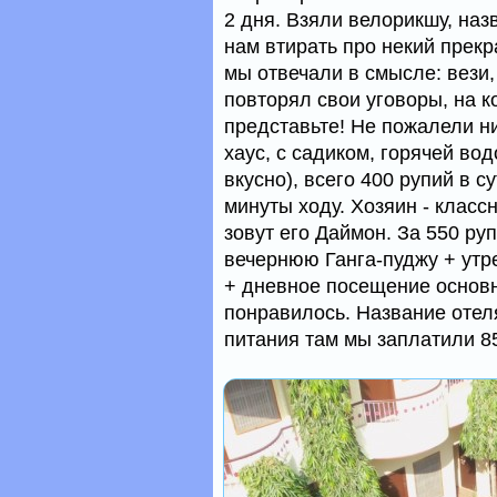
2 дня. Взяли велорикшу, наз
нам втирать про некий прек
мы отвечали в смысле: вези,
повторял свои уговоры, на к
представьте! Не пожалели ни
хаус, с садиком, горячей во
вкусно), всего 400 рупий в с
минуты ходу. Хозяин - класс
зовут его Даймон. За 550 р
вечернюю Ганга-пуджу + утр
+ дневное посещение основ
понравилось. Название отеля
питания там мы заплатили 85