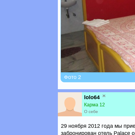
Фото 2
ж
lolo64
Карма 12
О себе
29 ноября 2012 года мы при
забронирован отель Palace o