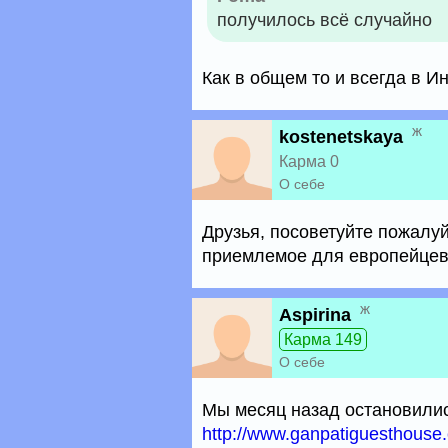
получилось всё случайно
Как в общем то и всегда в Ин
ж
kostenetskaya
Карма 0
О себе
Друзья, посоветуйте пожалуй
приемлемое для европейцев 
ж
Aspirina
Карма 149
О себе
Мы месяц назад остановились
http://www.ganpatiguesthouse