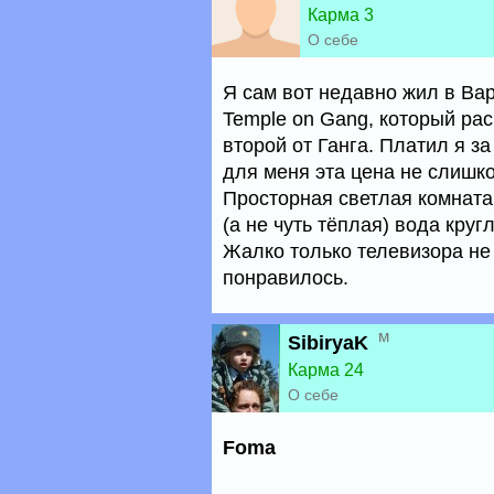
Карма 3
О себе
Я сам вот недавно жил в Ва
Temple on Gang, который ра
второй от Ганга. Платил я за
для меня эта цена не слишком
Просторная светлая комната 
(а не чуть тёплая) вода круг
Жалко только телевизора не 
понравилось.
м
SibiryaK
Карма 24
О себе
Foma