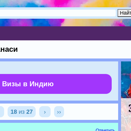
анаси
 Визы в Индию
‹
18
из
27
›
››
Ответить