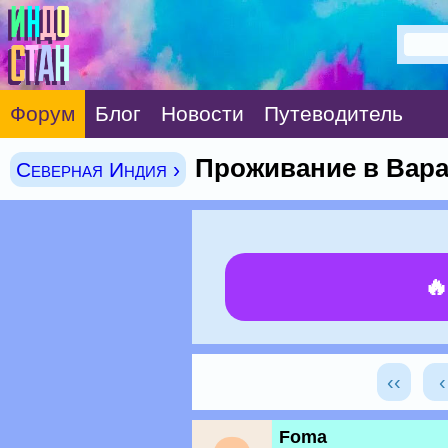
Форум
Блог
Новости
Путеводитель
Проживание в Вар
Северная Индия ›

‹‹
Foma