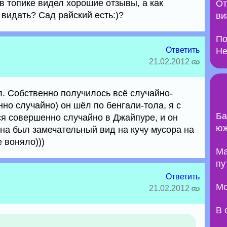
 в топике видел хорошие отзывы, а как
От
видать? Сад райский есть:)?
ви
По
Ответить
Не
21.02.2012
л. Собственно получилось всё случайно-
но случайно) он шёл по бенгали-тола, я с
Ба
ся совершенно случайно в Джайпуре, и он
юж
кна был замечательный вид на кучу мусора на
е воняло)))
Ma
пу
Ответить
Мо
21.02.2012
В 