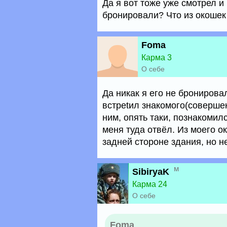
Да я вот тоже уже смотрел и
бронировали? Что из окошек 
Foma
Карма 3
О себе
Да никак я его не бронирова
встреtил знакомого(совершен
ним, опять таки, познакомил
меня туда отвёл. Из моего о
задней стороне здания, но н
м
SibiryaK
Карма 24
О себе
Foma