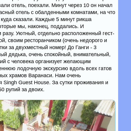
вали отель, поехали. Минут через 10 он начал
расный отель с обалденными комнатами, на что
 куда сказали. Каждые 5 минут рикша
оторые мы, наконец, поддались. И
 разу. Уютный, отдельно расположенный гест-
дой, своим ресторанчиком (очень недорого и
утки за двухместный номер! До Ганги - 3
ный дядька, очень спокойный, внимательный,
упий с человека организует желающим
еннюю лодочную экскурсию вдоль всех гатов
ных храмов Варанаси. Нам очень
 Singh Guest House. За сутки проживания и
0 рупий за двоих.