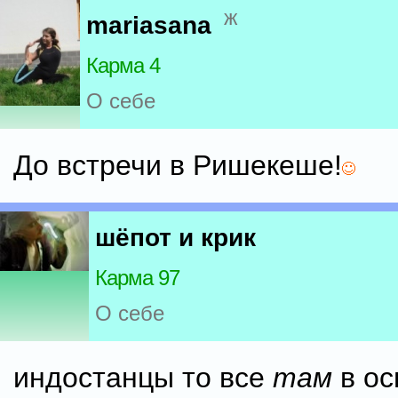
ж
mariasana
Карма 4
О себе
До встречи в Ришекеше!
шёпот и крик
Карма 97
О себе
индостанцы то все
там
в ос