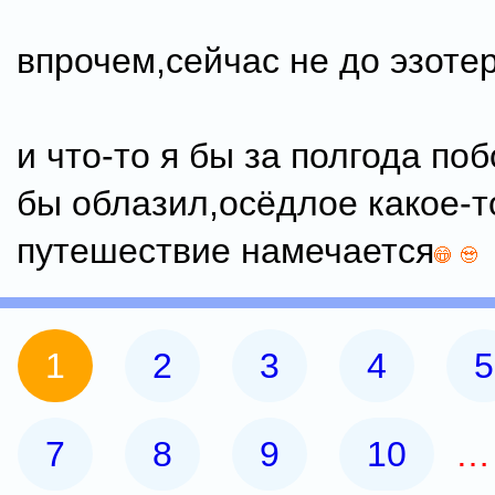
впрочем,сейчас не до эзоте
и что-то я бы за полгода по
бы облазил,осёдлое какое-т
путешествие намечается
1
2
3
4
5
7
8
9
10