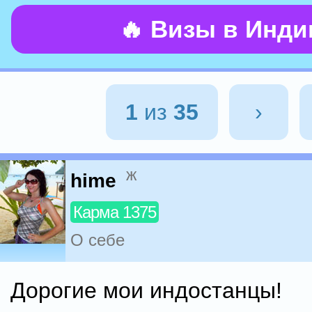
🔥 Визы в Инд
1
из
35
›
ж
hime
Карма 1375
О себе
Дорогие мои индостанцы!