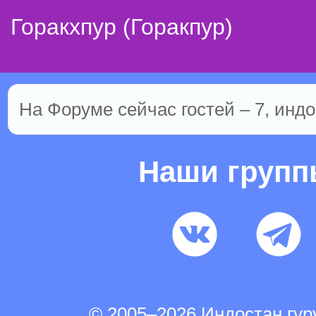
Горакхпур (Горакпур)
На Форуме сейчас гостей – 7, индо
Наши груп
© 2005–2026 Индостан.гу