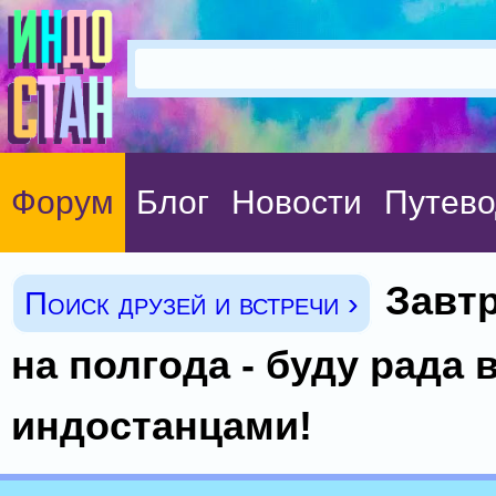
Форум
Блог
Новости
Путево
Завт
Поиск друзей и встречи ›
на полгода - буду рада 
индостанцами!