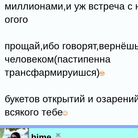
миллионами,и уж встреча с 
огого
прощай,ибо говорят,вернёш
человеком(пастипенна
трансфармируишся)
букетов открытий и озарений
всякого тебе
ж
hime