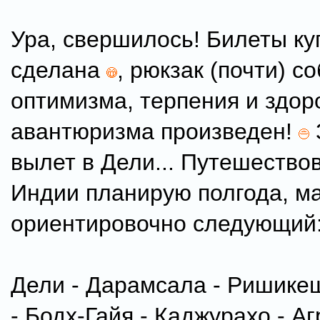
Ура, свершилось! Билеты ку
сделана
, рюкзак (почти) с
оптимизма, терпения и здор
авантюризма произведен!
вылет в Дели... Путешество
Индии планирую полгода, м
ориентировочно следующий
Дели - Дарамсала - Ришике
- Бодх-Гайя - Каджурахо - Аг