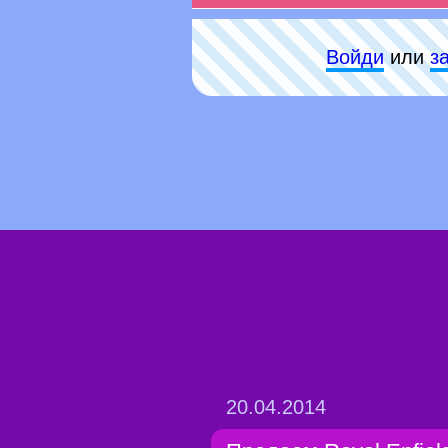
Войди
или
з
20.04.2014