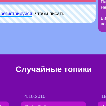
По
Не
арeгиcтpируйся
, чтобы писать
Ви
во
Случайные топики
4.10.2010
18