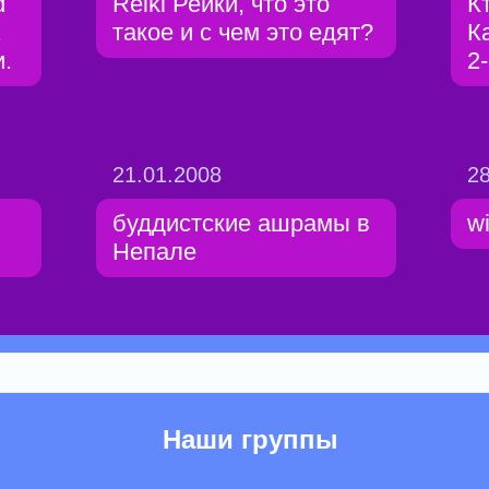
d
Reiki Рейки, что это
К
1
такое и с чем это едят?
К
и.
2
21.01.2008
28
буддистские ашрамы в
wi
Непале
Наши группы