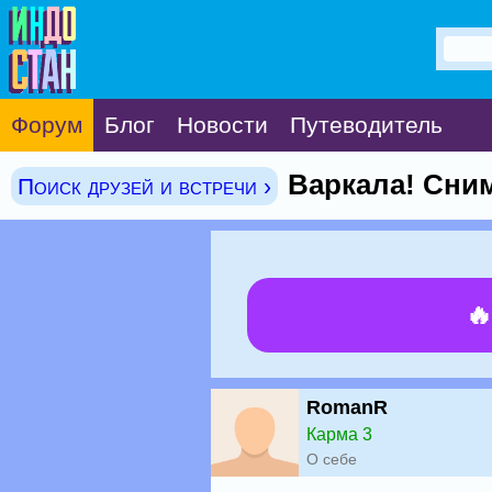
Форум
Блог
Новости
Путеводитель
Варкала! Сним
Поиск друзей и встречи ›

RomanR
Карма 3
О себе