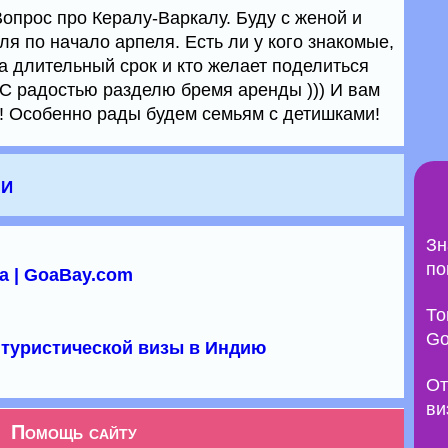
опрос про Кералу-Варкалу. Буду с женой и
я по начало арпеля. Есть ли у кого знакомые,
 длительный срок и кто желает поделиться
 радостью разделю бремя аренды ))) И вам
! Особенно рады будем семьям с детишками!
чи
Зн
по
а | GoaBay.com
То
Go
туристической визы в Индию
От
ви
Помощь сайту