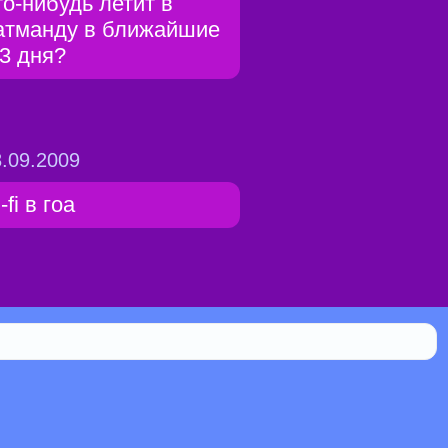
то-нибудь летит в
атманду в ближайшие
-3 дня?
.09.2009
-fi в гоа