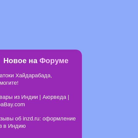
Новое на
Форуме
атоки Хайдарабада,
могите!
вары из Индии | Аюрведа |
aBay.com
зывы об inzd.ru: оформление
з в Индию