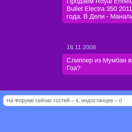
Продаем Royal Enfiel
Bullet Electra 350 201
года. В Дели - Манал
18.11.2008
Слиппер из Мумбая в
Гоа?
На Форуме сейчас гостей – 4, индостанцев – 0