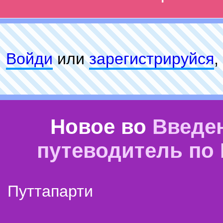
Войди
или
зарeгиcтpируйся
,
Новое во
Введе
путеводитель по
Путтапарти