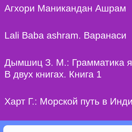
Агхори Маникандан Ашрам
Lali Baba ashram. Варанаси
Дымшиц З. М.: Грамматика я
В двух книгах. Книга 1
Харт Г.: Морской путь в Инд