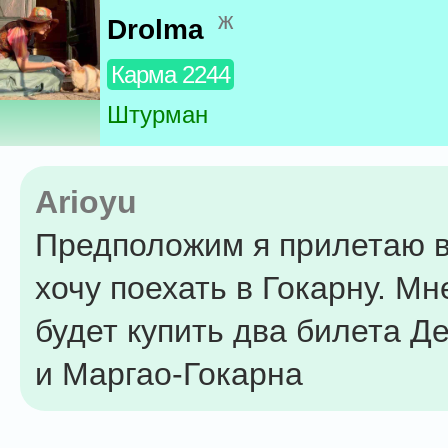
ж
Drolma
Карма 2244
Штурман
Arioyu
Предположим я прилетаю в
хочу поехать в Гокарну. Мн
будет купить два билета Д
и Маргао-Гокарна