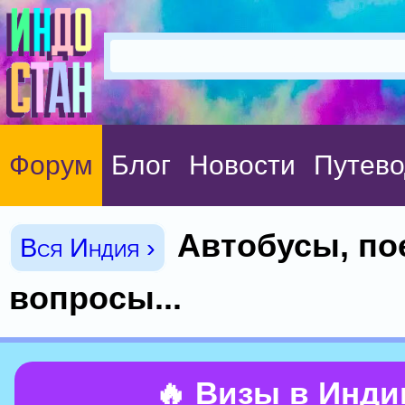
Форум
Блог
Новости
Путево
Автобусы, по
Вся Индия ›
вопросы...
🔥 Визы в Инд