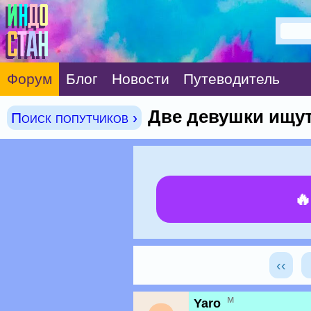
Форум
Блог
Новости
Путеводитель
Две девушки ищут
Поиск попутчиков ›

‹‹
м
Yaro