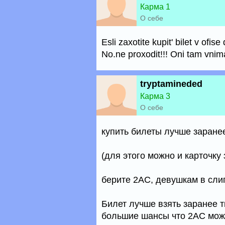
Карма 1
О себе
Esli zaxotite kupit' bilet v ofis
No.ne proxodit!!! Oni tam vnima
tryptamineded
Карма 3
О себе
купить билеты лучше заране
(для этого можно и карточку 
берите 2AC, девушкам в слип
Билет лучше взять заранее т
большие шансы что 2АС може