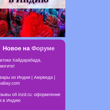
Новое на
Форуме
атоки Хайдарабада,
могите!
вары из Индии | Аюрведа |
aBay.com
зывы об inzd.ru: оформление
з в Индию