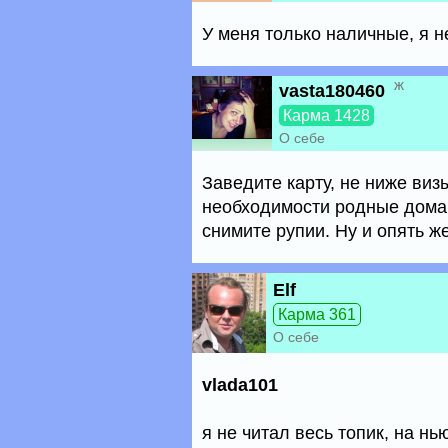
У меня только наличные, я не
ж
vasta180460
Карма 1428
О себе
Заведите карту, не ниже виз
необходимости родные дома 
снимите рупии. Ну и опять же
Elf
Карма 361
О себе
vlada101
я не читал весь топик, на н