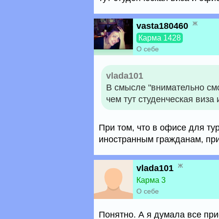
ж
vasta180460
Карма 1428
О себе
vlada101
В смысле "внимательно смо
чем тут студенческая виза
При том, что в офисе для ту
иностранным гражданам, п
ж
vlada101
Карма 3
О себе
Понятно. А я думала все при