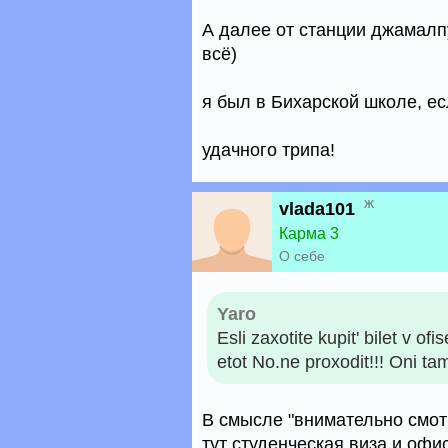
А далее от станции джамалп
всё)
я был в Бихарской школе, ес
удачного трипа!
ж
vlada101
Карма 3
О себе
Yaro
Esli zaxotite kupit' bilet v of
etot No.ne proxodit!!! Oni tam
В смысле "внимательно смот
тут студенческая виза и офи