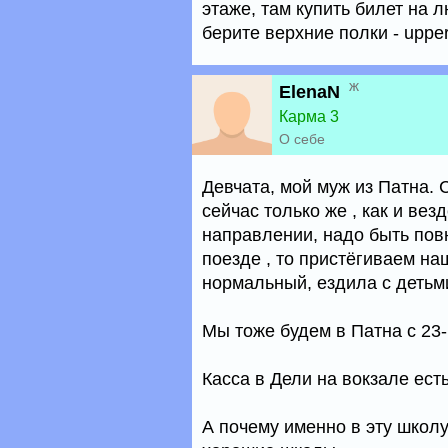
этаже, там купить билет на л
берите верхние полки - upper 
ж
ElenaN
Карма 3
О себе
Девчата, мой муж из Патна. 
сейчас только же , как и вез
направлении, надо быть пов
поезде , то пристёгиваем на
нормальный, ездила с детьми
Мы тоже будем в Патна с 23-
Касса в Дели на вокзале ест
А почему именно в эту школу