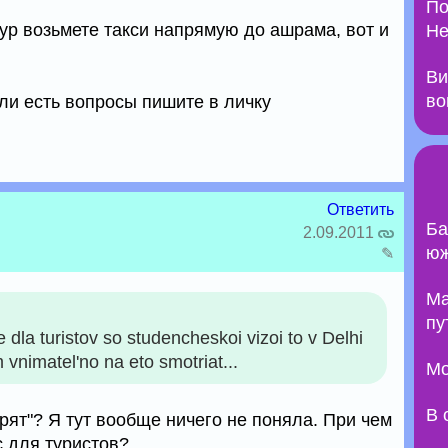
По
ур возьмете такси напрямую до ашрама, вот и
Не
Ви
во
ли есть вопросы пишите в личку
Ответить
Ба
2.09.2011
юж
✎
Ma
пу
ise dla turistov so studencheskoi vizoi to v Delhi
 vnimatel'no na eto smotriat...
Мо
В 
рят"? Я тут вообще ничего не поняла. При чем
с для туристов?