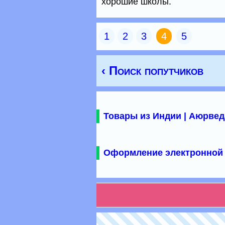
хорошие школы.
1
2
3
4
5
‹ Поиск попутчиков
Товары из Индии | Аюрвед
Оформление электронной 