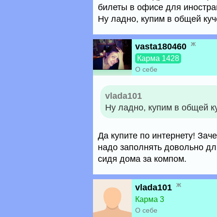
билеты в офисе для иностра
Ну ладно, купим в общей куче
ж
vasta180460
Карма 1428
О себе
vlada101
Ну ладно, купим в общей ку
Да купите по интернету! Зачем
надо заполнять довольно дли
сидя дома за компом.
ж
vlada101
Карма 3
О себе