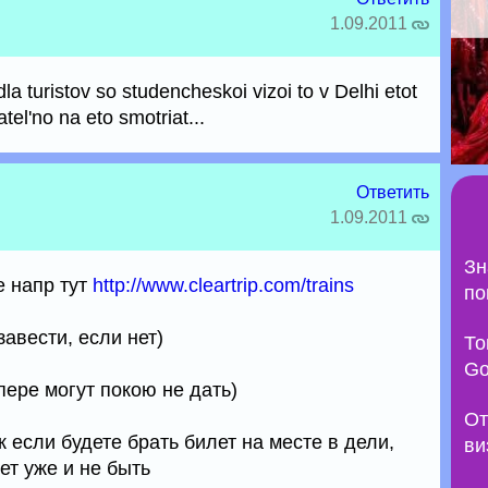
1.09.2011
e dla turistov so studencheskoi vizoi to v Delhi etot
tel'no na eto smotriat...
Ответить
1.09.2011
Зн
е напр тут
http://www.cleartrip.com/trains
по
завести, если нет)
То
Go
ере могут покою не дать)
От
к если будете брать билет на месте в дели,
ви
т уже и не быть