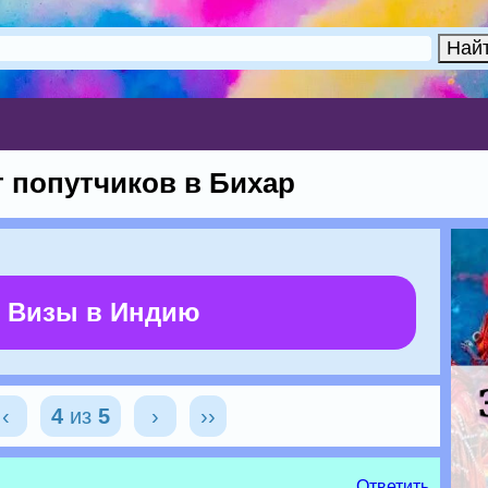
 попутчиков в Бихар
 Визы в Индию
‹
4
из
5
›
››
Ответить