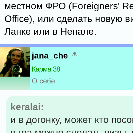
местном ФРО (Foreigners' Reg
Office), или сделать новую в
Ланке или в Непале.
ж
jana_che
Карма 38
О себе
keralai:
и в догонку, может кто посо
в гоа можно сделать визы,