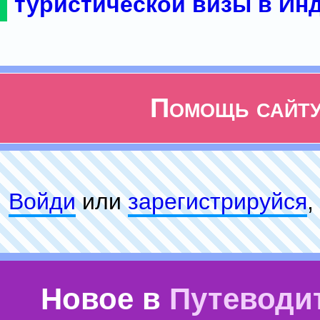
туристической визы в Ин
Помощь сайт
Войди
или
зарeгиcтpируйся
,
Новое в
Путеводи