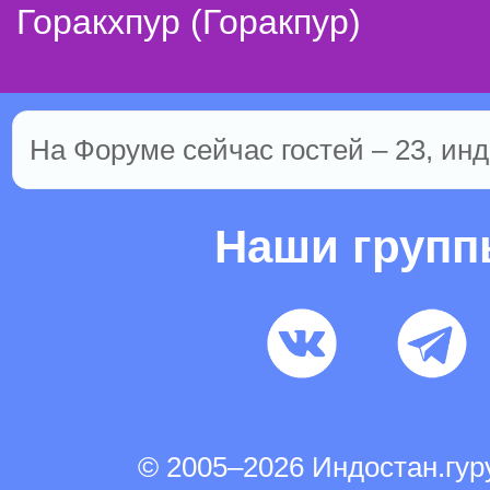
Горакхпур (Горакпур)
На Форуме сейчас гостей – 23, инд
Наши груп
© 2005–2026 Индостан.гу