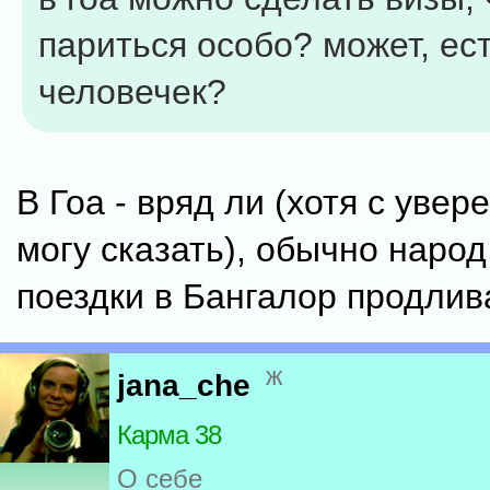
париться особо? может, ес
человечек?
В Гоа - вряд ли (хотя с уве
могу сказать), обычно народ
поездки в Бангалор продлив
ж
jana_che
Карма 38
О себе