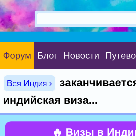
Форум
Блог
Новости
Путево
заканчиваетс
Вся Индия ›
индийская виза...
🔥 Визы в Инд