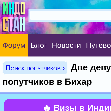
Форум
Блог
Новости
Путево
Две дев
Поиск попутчиков ›
попутчиков в Бихар
🔥 Визы в Инд