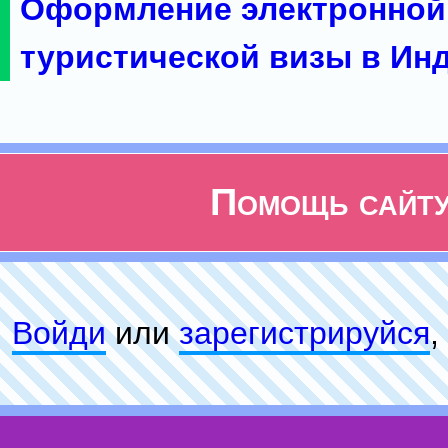
Оформление электронной
туристической визы в Ин
Помощь сайт
Войди
или
зарeгиcтpируйся
,