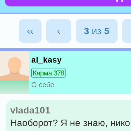
‹‹
‹
3
из
5
al_kasy
Карма 378
О себе
vlada101
Наоборот? Я не знаю, нико