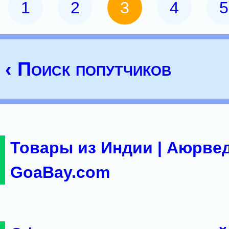
1
2
3
4
5
‹ Поиск попутчиков
Товары из Индии | Аюрвед
GoaBay.com