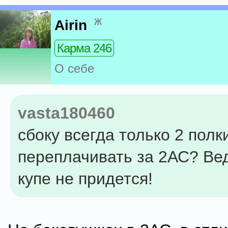
ж
Airin
Карма 246
О себе
vasta180460
сбоку всегда только 2 полк
переплачивать за 2АС? Вед
купе не придется!