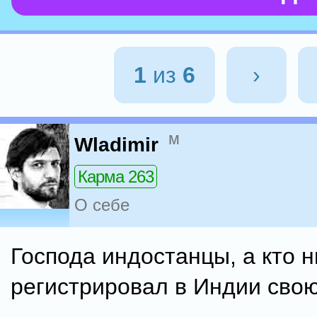
1
из
6
›
м
Wladimir
Карма 263
О себе
Господа индостанцы, а кто 
регистрировал в Индии сво