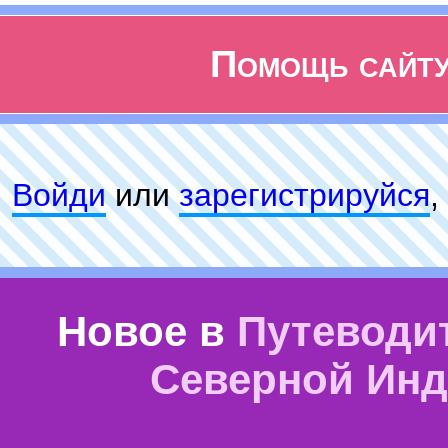
Помощь сайт
Войди
или
зарeгиcтpируйся
,
Новое в
Путеводи
Северной Ин