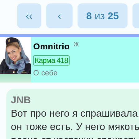
‹‹
‹
8
из
25
ж
Omnitrio
Карма 418
О себе
JNB
Вот про него я спрашивала
он тоже есть. У него мякот