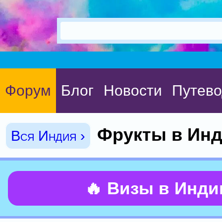
Форум
Блог
Новости
Путево
Фрукты в Ин
Вся Индия ›
🔥 Визы в Инд