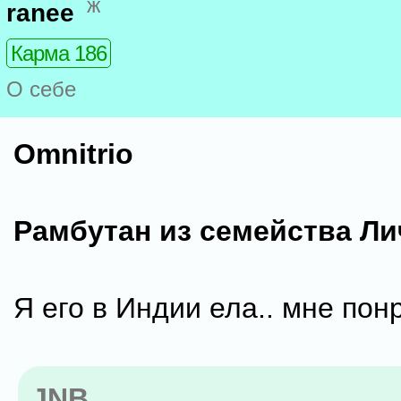
ж
ranee
Карма 186
О себе
Omnitrio
Рамбутан из семейства Ли
Я его в Индии ела.. мне пон
JNB