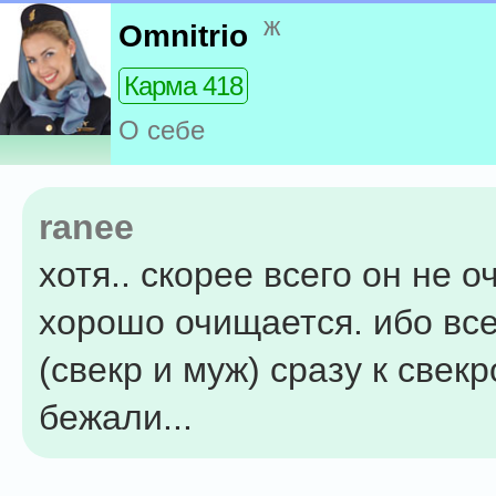
ж
Omnitrio
Карма 418
О себе
ranee
хотя.. скорее всего он не о
хорошо очищается. ибо вс
(свекр и муж) сразу к свек
бежали...