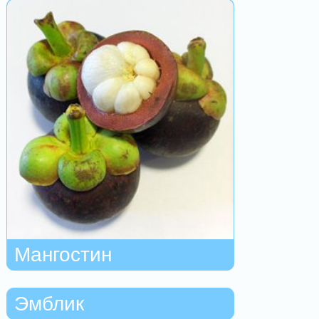
Мангостин
Эмблик