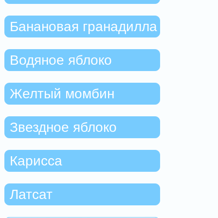
Банановая гранадилла
Водяное яблоко
Желтый момбин
Звездное яблоко
Карисса
Латсат