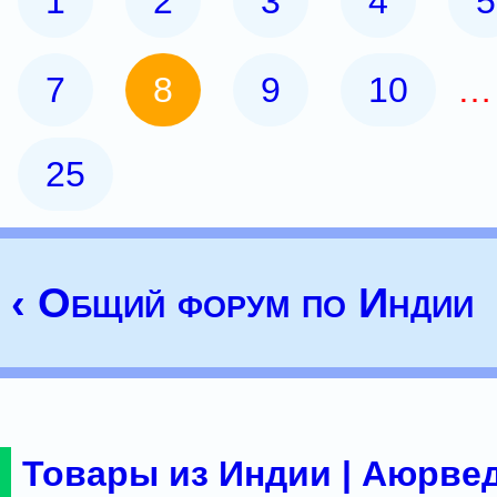
1
2
3
4
5
7
8
9
10
25
‹ Общий форум по Индии
Товары из Индии | Аюрвед