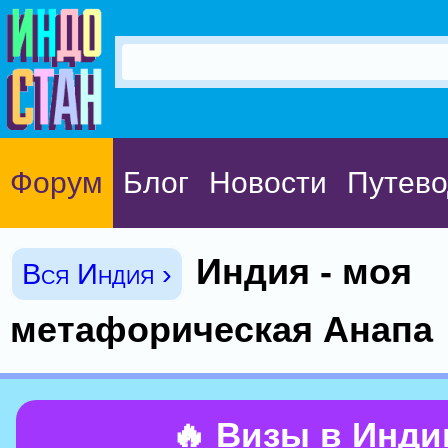
Форум
Блог
Новости
Путево
Индия - моя
Вся Индия ›
метафорическая Анапа
🔥 Визы в Инд