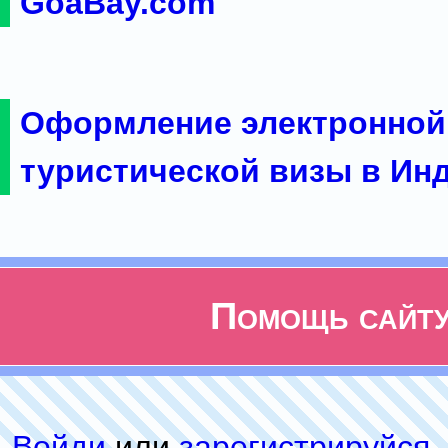
GoaBay.com
Оформление электронной
туристической визы в Ин
Помощь сайт
Войди
или
зарeгиcтpируйся
,