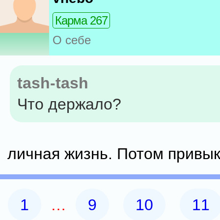
Карма 267
О себе
tash-tash
Что держало?
личная жизнь. Потом привы
1
…
9
10
11