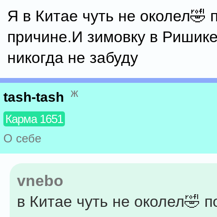
Я в Китае чуть не околел🤣 
причине.И зимовку в Ришик
никогда не забуду
ж
tash-tash
Карма 1651
О себе
vnebo
в Китае чуть не околел🤣 п