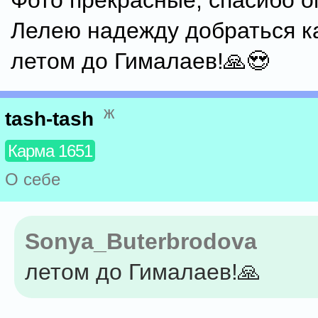
Фото прекрасные, спасибо о
Лелею надежду добраться к
летом до Гималаев!🙏😍
ж
tash-tash
Карма 1651
О себе
Sonya_Buterbrodova
летом до Гималаев!🙏