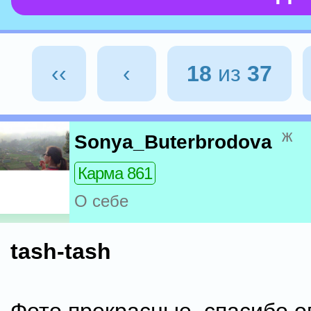
‹‹
‹
18
из
37
ж
Sonya_Buterbrodova
Карма 861
О себе
tash-tash