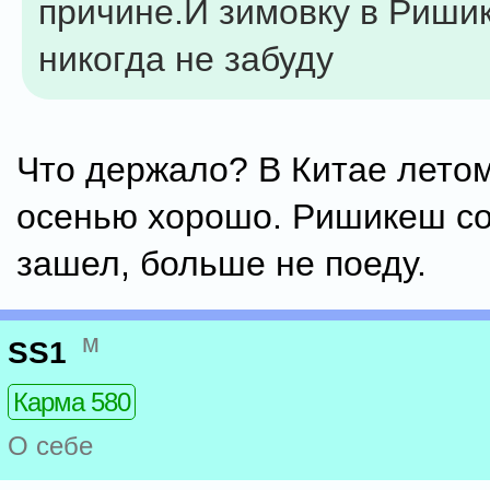
причине.И зимовку в Риши
никогда не забуду
Что держало? В Китае лето
осенью хорошо. Ришикеш со
зашел, больше не поеду.
м
SS1
Карма 580
О себе