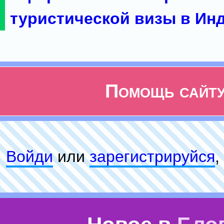
туристической визы в Ин
Помощь сайт
Войди
или
зарeгиcтpируйся
,