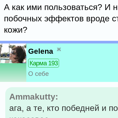
А как ими пользоваться? И н
побочных эффектов вроде с
кожи?
ж
Gelena
Карма 193
О себе
Ammakutty:
ага, а те, кто победней и п