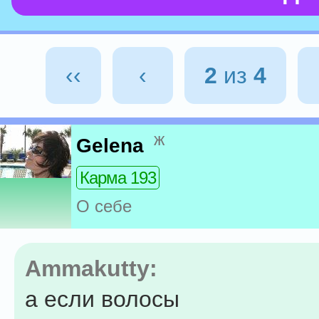
‹‹
‹
2
из
4
ж
Gelena
Карма 193
О себе
Ammakutty:
а если волосы