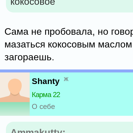
кокосовое
Сама не пробовала, но говор
мазаться кокосовым маслом,
загораешь.
ж
Shanty
Карма 22
О себе
Ammakutty: