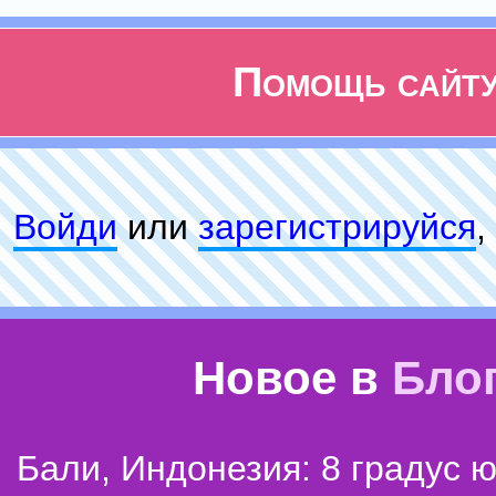
Помощь сайт
Войди
или
зарeгиcтpируйся
,
Новое в
Бло
Бали, Индонезия: 8 градус 