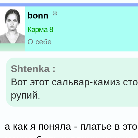
ж
bonn
Карма 8
О себе
Shtenka :
Вот этот сальвар-камиз ст
рупий.
а как я поняла - платье в э