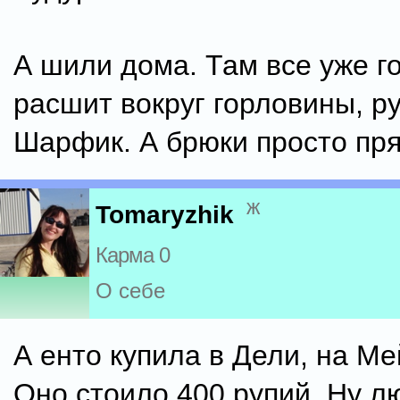
А шили дома. Там все уже г
расшит вокруг горловины, ру
Шарфик. А брюки просто пр
ж
Tomaryzhik
Карма 0
О себе
А енто купила в Дели, на Ме
Оно стоило 400 рупий. Ну л