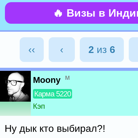
🔥 Визы в Инд
‹‹
‹
2
из
6
м
Moony
Карма 5220
Кэп
Ну дык кто выбирал?!