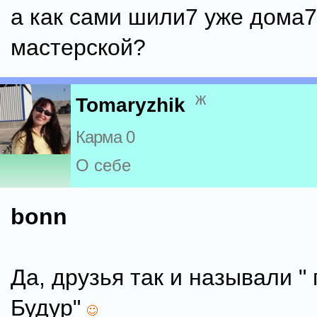
а как сами шили7 уже дома7
мастерской?
ж
Tomaryzhik
Карма 0
О себе
bonn
Да, друзья так и называли "
Будур"