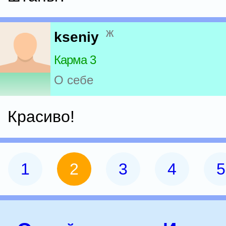
ж
kseniy
Карма 3
О себе
Красиво!
1
2
3
4
5