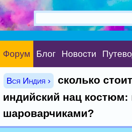
Форум
Блог
Новости
Путево
сколько стои
Вся Индия ›
индийский нац костюм: 
шароварчиками?