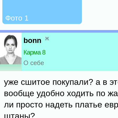
Фото 1
ж
bonn
Карма 8
О себе
уже сшитое покупали? а в э
вообще удобно ходить по ж
ли просто надеть платье ев
штаны?