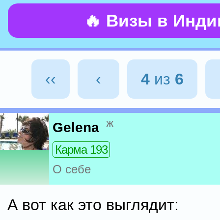
🔥 Визы в Инд
‹‹
‹
4
из
6
ж
Gelena
Карма 193
О себе
А вот как это выглядит: