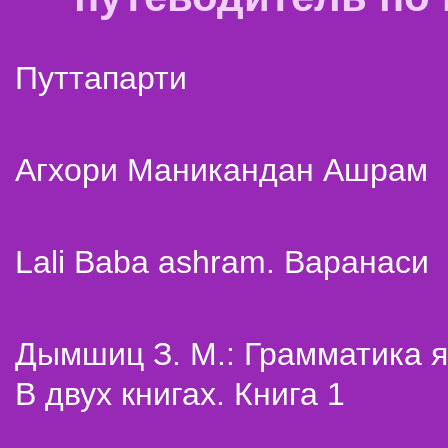
Путтапарти
Агхори Маникандан Ашрам
Lali Baba ashram. Варанаси
Дымшиц З. М.: Грамматика я
В двух книгах. Книга 1