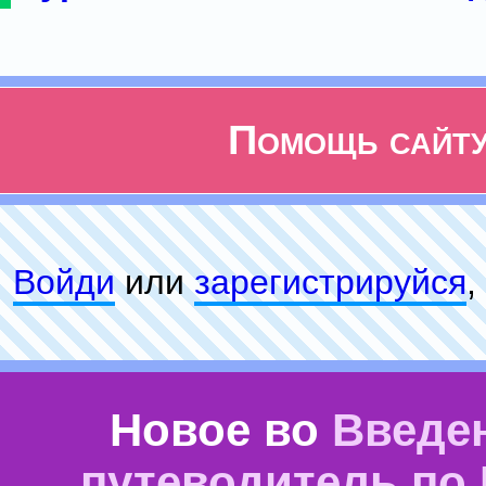
Помощь сайт
Войди
или
зарeгиcтpируйся
,
Новое во
Введе
путеводитель по