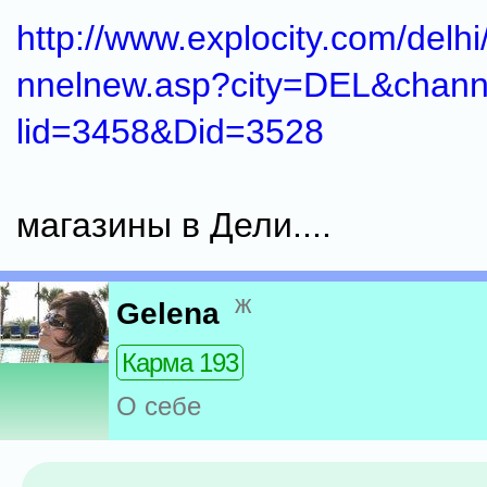
http://www.explocity.com/delh
nnelnew.asp?city=DEL&chan
lid=3458&Did=3528
магазины в Дели....
ж
Gelena
Карма 193
О себе