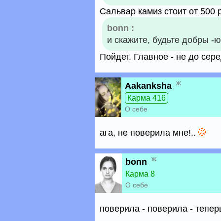
Сальвар камиз стоит от 500 
bonn :
и скажите, будьте добры -
Пойдет. Главное - не до се
ж
Aakanksha
Карма 416
О себе
ага, не поверила мне!..
ж
bonn
Карма 8
О себе
поверила - поверила - тепер