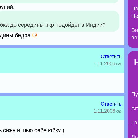
рупий.
По
Не
юбка до середины икр подойдет в Индии?
Ви
редины бедра
во
Ответить
1.11.2006
Пу
Ответить
Аг
1.11.2006
La
ь сижу и шью себе юбку-)
Ды