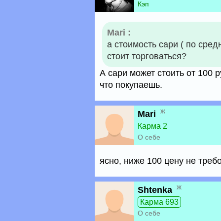
Кэп
Mari :
а стоимость сари ( по сре
стоит торговаться?
А сари может стоить от 100 р
что покупаешь.
ж
Mari
Карма 2
О себе
ясно, ниже 100 цену не треб
ж
Shtenka
Карма 693
О себе