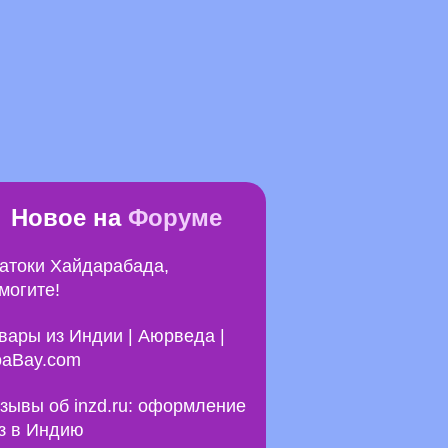
Новое на
Форуме
атоки Хайдарабада,
могите!
вары из Индии | Аюрведа |
aBay.com
зывы об inzd.ru: оформление
з в Индию