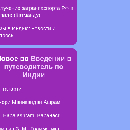
лучение загранпаспорта РФ в
пале (Катманду)
зы в Индию: новости и
просы
Новое во
Введении в
путеводитель по
Индии
ттапарти
хори Маникандан Ашрам
li Baba ashram. Варанаси
мшиц З. М.: Грамматика