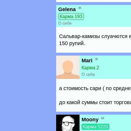
ж
Gelena
Карма 193
О себе
Сальвар-камизы слуачются ещ
150 рупий.
ж
Mari
Карма 2
О себе
а стоимость сари ( по средн
до какой суммы стоит торгов
м
Moony
Карма 5220