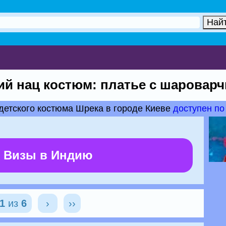
ий нац костюм: платье с шаровар
детского костюма Шрека в городе Киеве
доступен по
 Визы в Индию
1
из
6
›
››