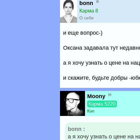
ж
bonn
Карма 8
О себе
и еще вопрос-)
Оксана задавала тут недавно
а я хочу узнать о цене на н
и скажите, будьте добры -юб
м
Moony
Карма 5220
Кэп
bonn :
а я хочу узнать о цене на