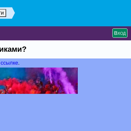
Вход
чиками?
 ссылке
.