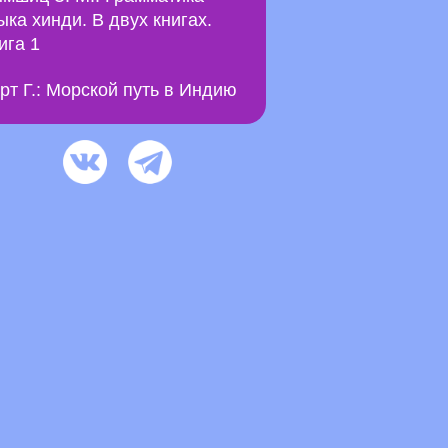
ыка хинди. В двух книгах.
ига 1
рт Г.: Морской путь в Индию