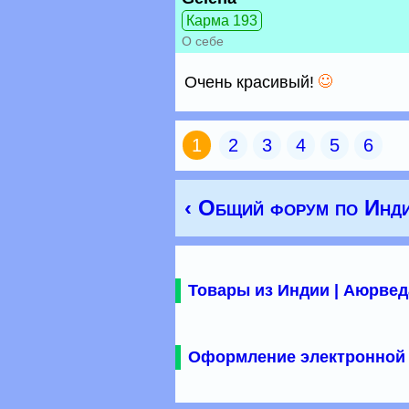
Карма 193
О себе
Очень красивый!
1
2
3
4
5
6
‹ Общий форум по Инд
Товары из Индии | Аюрвед
Оформление электронной 