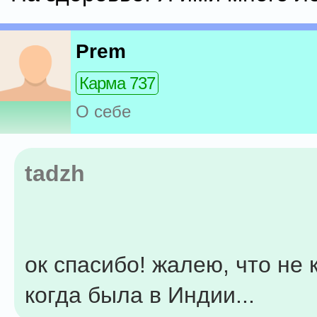
Prem
Карма 737
О себе
tadzh
ок спасибо! жалею, что не 
когда была в Индии...