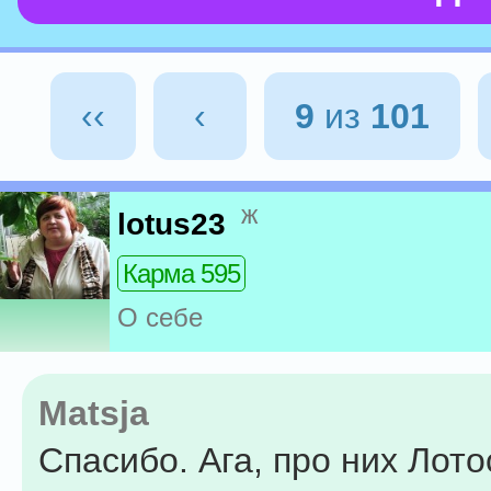
‹‹
‹
9
из
101
ж
lotus23
Карма 595
О себе
Matsja
Спасибо. Ага, про них Лот