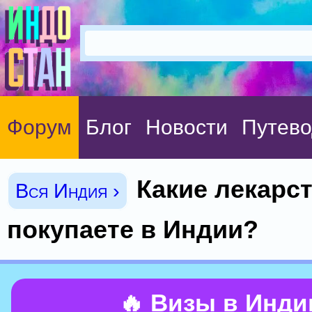
Форум
Блог
Новости
Путево
Какие лекарс
Вся Индия ›
покупаете в Индии?
🔥 Визы в Инд