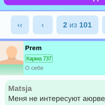
‹‹
‹
2
из
101
Prem
Карма 737
О себе
Matsja
Меня не интересуют аюрве