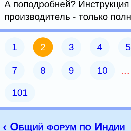
А поподробней? Инструкция 
производитель - только пол
1
2
3
4
5
7
8
9
10
101
‹ Общий форум по Индии