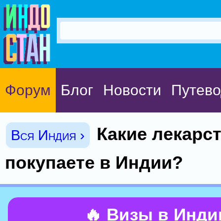
Форум
Блог
Новости
Путево
Какие лекарс
Вся Индия ›
покупаете в Индии?
🔥 Визы в Инд