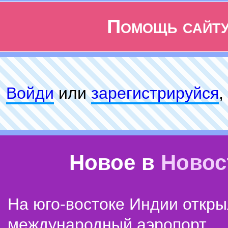
Помощь сайт
Войди
или
зарeгиcтpируйся
,
Новое в
Новос
На юго-востоке Индии откр
международный аэропорт