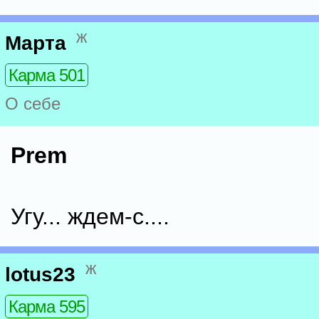
ж
Марта
Карма 501
О себе
Prem
Угу... ждем-с....
ж
lotus23
Карма 595