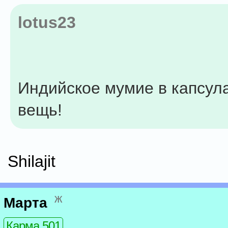
lotus23
Индийское мумие в капсула
вещь!
Shilajit
ж
Марта
Карма 501