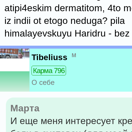
atipi4eskim dermatitom, 4to mo
iz indii ot etogo neduga? pila
himalayevskuyu Haridru - bez t
м
Tibeliuss
Карма 796
О себе
Марта
И еще меня интересует кре