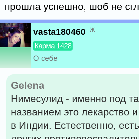
прошла успешно, шоб не сгла
ж
vasta180460
Карма 1428
О себе
Gelena
Нимесулид - именно под т
названием это лекарство и
в Индии. Естественно, есть
других противовоспалител