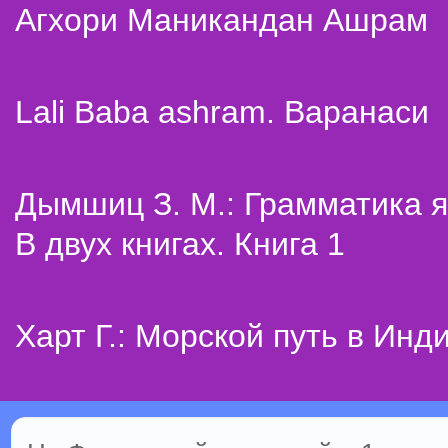
Агхори Маникандан Ашрам
Lali Baba ashram. Варанаси
Дымшиц З. М.: Грамматика я
В двух книгах. Книга 1
Харт Г.: Морской путь в Инд