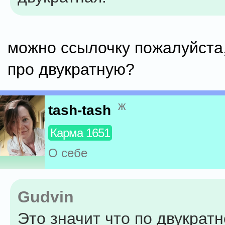
можно ссылочку пожалуйста,
про двукратную?
ж
tash-tash
Карма 1651
О себе
Gudvin
Это значит что по двукратн