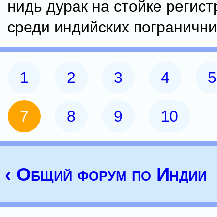
нидь дурак на стойке регис
среди индийских пограничник
1
2
3
4
5
7
8
9
10
‹ Общий форум по Индии