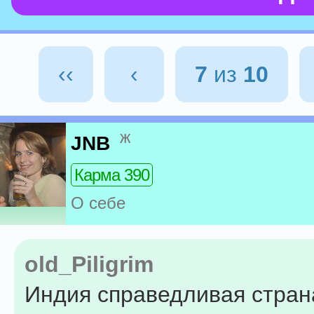
‹‹
‹
7
из
10
ж
JNB
Карма 390
О себе
old_Piligrim
Индия справедливая страна