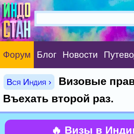
Форум
Блог
Новости
Путево
Визовые прав
Вся Индия ›
Въехать второй раз.
🔥 Визы в Инд