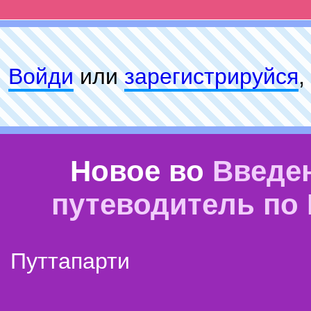
Войди
или
зарeгиcтpируйся
,
Новое во
Введе
путеводитель по
Путтапарти