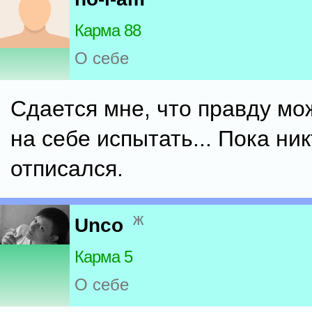
Карма 88
О себе
Сдается мне, что правду мо
на себе испытать... Пока ни
отписался.
ж
Unco
Карма 5
О себе