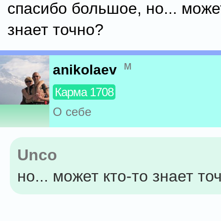
спасибо большое, но... може
знает точно?
м
anikolaev
Карма 1708
О себе
Unco
но... может кто-то знает то