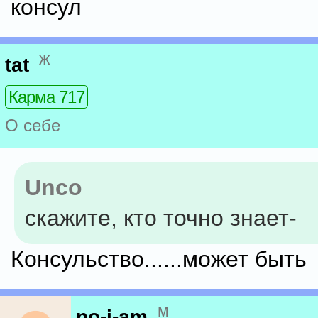
консул
ж
tat
Карма 717
О себе
Unco
скажите, кто точно знает-
Консульство......может быть
м
no-i-am