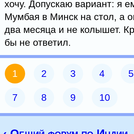
хочу. Допускаю вариант: я е
Мумбая в Минск на стол, а о
два месяца и не колышет. К
бы не ответил.
1
2
3
4
5
7
8
9
10
‹ Общий форум по Индии