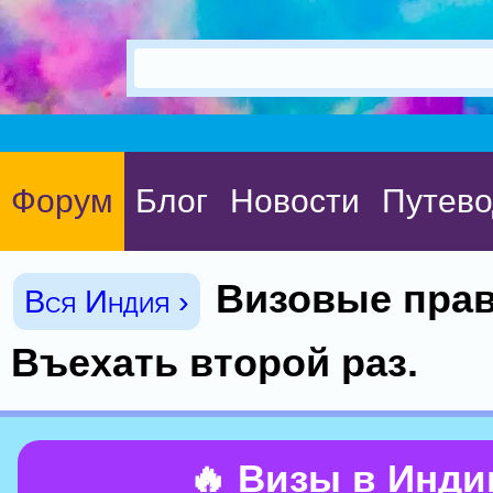
Форум
Блог
Новости
Путево
Визовые прав
Вся Индия ›
Въехать второй раз.
🔥 Визы в Инд