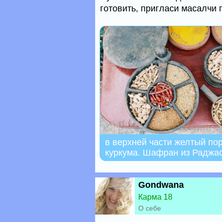
готовить, пригласи масалчи
в верхней части желтый по
куркума. Шафран из Раджаст
Gondwana
Карма 18
О себе