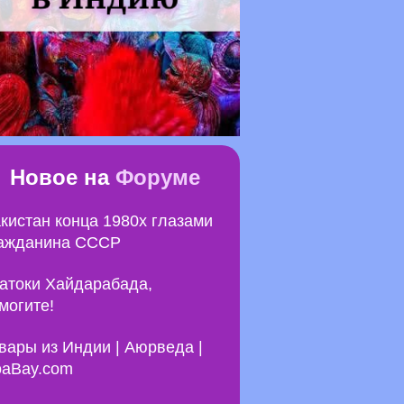
Новое на
Форуме
кистан конца 1980х глазами
ажданина СССР
атоки Хайдарабада,
могите!
вары из Индии | Аюрведа |
aBay.com