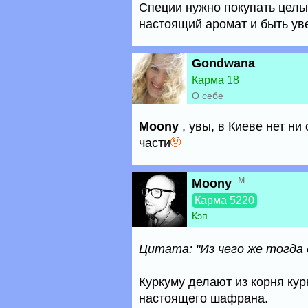
Специи нужно покупать целы
настоящий аромат и быть ув
Gondwana
Карма 18
О себе
Moony
, увы, в Киеве нет ни
части
м
Moony
Карма 5220
Кэп
Цитата: "Из чего же тогда
Куркуму делают из корня кур
настоящего шафрана.