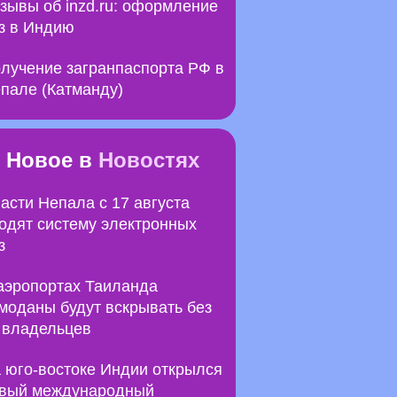
зывы об inzd.ru: оформление
з в Индию
лучение загранпаспорта РФ в
пале (Катманду)
Новое в
Новостях
асти Непала с 17 августа
одят систему электронных
з
аэропортах Таиланда
моданы будут вскрывать без
 владельцев
 юго-востоке Индии открылся
вый международный