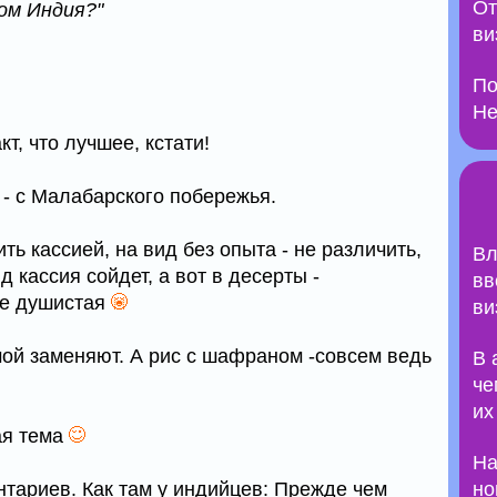
От
ом Индия?"
ви
По
Не
кт, что лучшее, кстати!
- с Малабарского побережья.
ть кассией, на вид без опыта - не различить,
Вл
кассия сойдет, а вот в десерты -
вв
не душистая
ви
мой заменяют. А рис с шафраном -совсем ведь
В 
че
их
ая тема
На
ариев. Как там у индийцев: Прежде чем
но