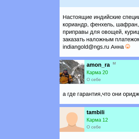
Настоящие индийские специи 
кориандр, фенхель, шафран, 
приправы для овощей, куриц
заказать наложным платежом
indiangold@ngs.ru Анна
м
amon_ra
Карма 20
О себе
а где гарантия,что они орид
tambili
Карма 12
О себе