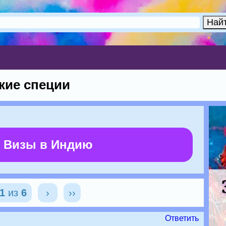
кие специи
 Визы в Индию
1
из
6
›
››
Ответить