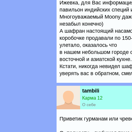
Ижевка, для Вас информация
павильон индийских специй 
Многоуважаемый Moony даже 
незабыл конечно)
А шафран настоящий насамом
коробочке продавали по 150-
улетало, оказалось что
в нашем небольшом городе 
восточной и азиатской кухне.
Кстати, никогда невидел шаф
уверять вас в обратном, сме
tambili
Карма 12
О себе
Приветик гурманам или чре