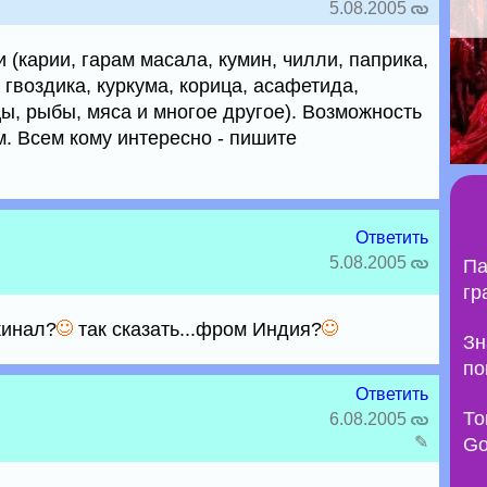
5.08.2005
(карии, гарам масала, кумин, чилли, паприка,
гвоздика, куркума, корица, асафетида,
ы, рыбы, мяса и многое другое). Возможность
. Всем кому интересно - пишите
Ответить
5.08.2005
Па
гр
жинал?
так сказать...фром Индия?
Зн
по
Ответить
То
6.08.2005
✎
Go