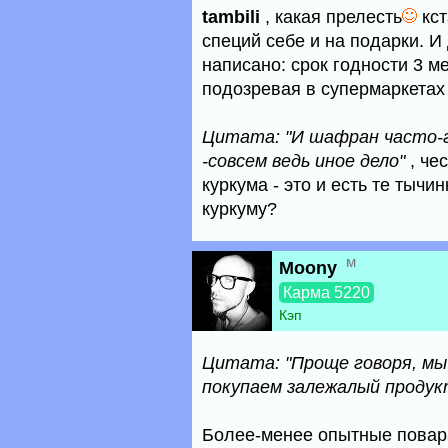
tambili
, какая прелесть
кст
специй себе и на подарки. И
написано: срок годности 3 м
подозревая в супермаркетах
Цитата: "И шафран часто-г
-совсем ведь иное дело"
, че
куркума - это и есть те тычи
куркуму?
м
Moony
Карма 5220
Кэп
Цитата: "Проще говоря, мы
покупаем залежалый продук
Более-менее опытные повар