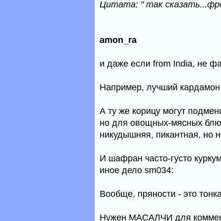
Цитата: " так сказать...фр
amon_ra
и даже если from India, не фа
Например, лучший кардамон 
А ту же корицу могут подмени
но для овощных-мясных блюд 
никудышняя, пикантная, но 
И шафран часто-густо курку
иное дело sm034:
Вообще, пряности - это тонк
Нужен МАСАЛЧИ для коммент