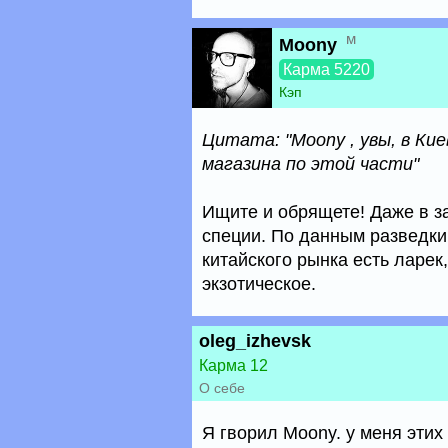
м
Moony
Карма 5220
Кэп
Цитата: "Moony , увы, в Ки
магазина по этой части"
Ищите и обрящете! Даже в з
специи. По данным разведки,
китайского рынка есть ларек,
экзотическое.
oleg_izhevsk
Карма 12
О себе
Я гворил Moony. у меня этих 