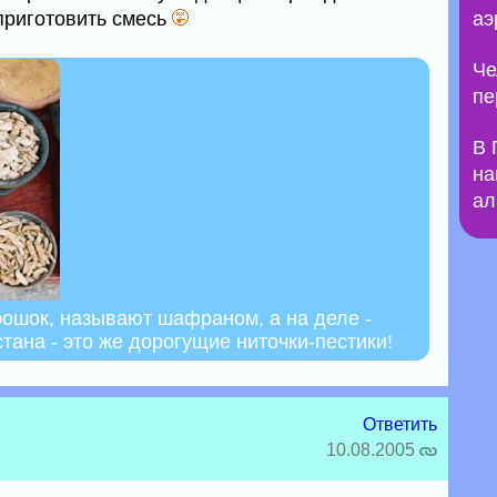
 приготовить смесь
аэ
Че
пе
В 
на
ал
рошок, называют шафраном, а на деле -
ана - это же дорогущие ниточки-пестики!
Ответить
10.08.2005