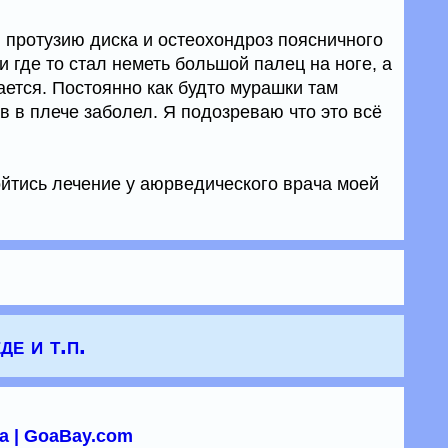
и протузию диска и остеохондроз поясничного
и где то стал неметь большой палец на ноге, а
ается. Постоянно как будто мурашки там
в в плече заболел. Я подозреваю что это всё
йтись лечение у аюрведического врача моей
де и т.п.
а | GoaBay.com