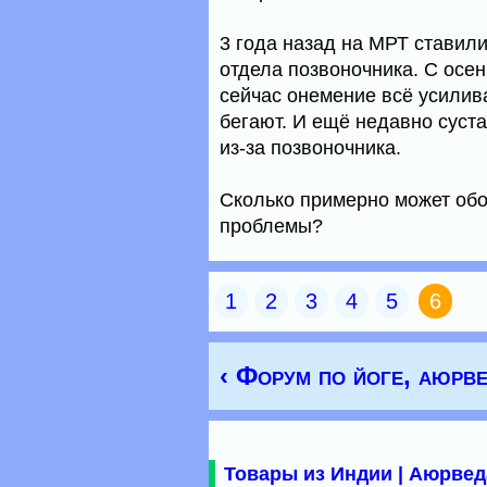
3 года назад на МРТ ставил
отдела позвоночника. С осен
сейчас онемение всё усилив
бегают. И ещё недавно суста
из-за позвоночника.
Сколько примерно может обо
проблемы?
1
2
3
4
5
6
‹ Форум по йоге, аюрве
Товары из Индии | Аюрвед