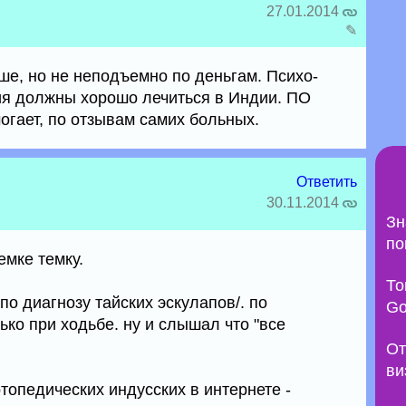
27.01.2014
✎
ше, но не неподъемно по деньгам. Психо-
ия должны хорошо лечиться в Индии. ПО
огает, по отзывам самих больных.
Ответить
30.11.2014
Зн
по
емке темку.
То
по диагнозу тайских эскулапов/. по
Go
ко при ходьбе. ну и слышал что "все
От
ви
топедических индусских в интернете -