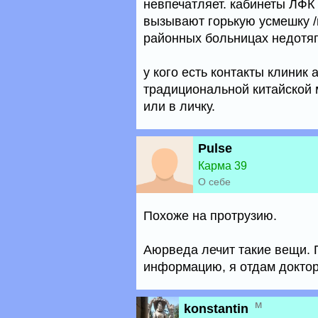
невпечатляет. кабинеты ЛФК 
вызывают горькую усмешку /
районных больницах недотя
у кого есть контакты клиник
традициональной китайской 
или в личку.
Pulse
Карма 39
О себе
Похоже на протрузию.
Аюрведа лечит такие вещи. 
информацию, я отдам доктор
м
konstantin