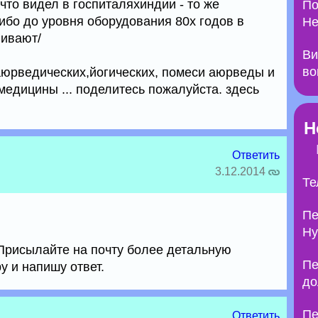
что видел в госпиталяхиндии - то же
По
ибо до уровня оборудования 80х годов в
Не
гивают/
Ви
во
 аюрведических,йогических, помеси аюрведы и
медицины ... поделитесь пожалуйста. здесь
Н
Ответить
3.12.2014
Те
Пе
Ну
Присылайте на почту более детальную
Пе
у и напишу ответ.
до
Пе
Ответить