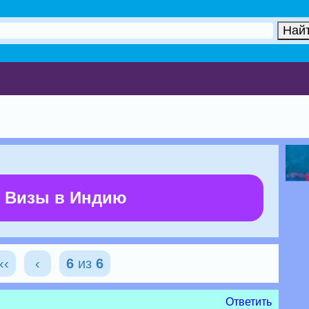
 Визы в Индию
‹‹
‹
6
из
6
Ответить