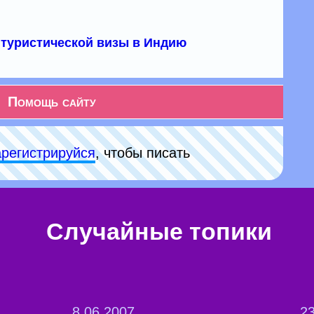
туристической визы в Индию
Помощь сайту
арeгиcтpируйся
, чтобы писать
Случайные топики
8.06.2007
23