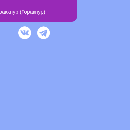
ракхпур (Горакпур)