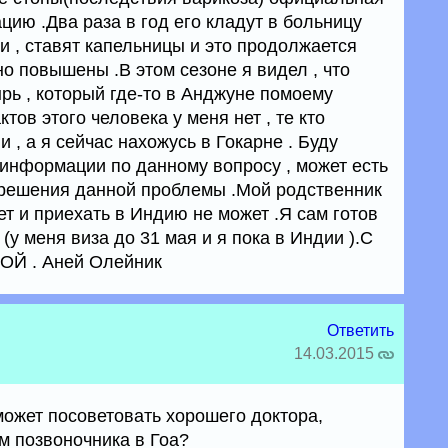
ию .Два раза в год его кладут в больницу
 , ставят капельницы и это продолжается
но повышены .В этом сезоне я видел , что
рь , который где-то в Анджуне помоему
ктов этого человека у меня нет , те кто
 , а я сейчас нахожусь в Гокарне . Буду
информации по данному вопросу , может есть
решения данной проблемы .Мой родственник
ет и приехать в Индию не может .Я сам готов
 (у меня виза до 31 мая и я пока в Индии ).С
Й . Аней Олейник
Ответить
14.03.2015
может посоветовать хорошего доктора,
м позвоночника в Гоа?