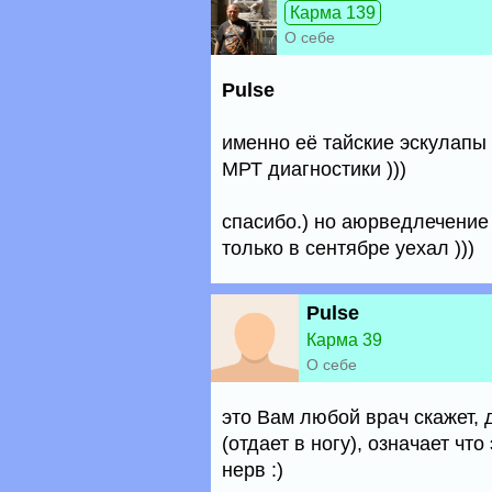
Карма 139
О себе
Pulse
именно её тайские эскулапы 
МРТ диагностики )))
спасибо.) но аюрведлечение 
только в сентябре уехал )))
Pulse
Карма 39
О себе
это Вам любой врач скажет,
(отдает в ногу), означает чт
нерв :)