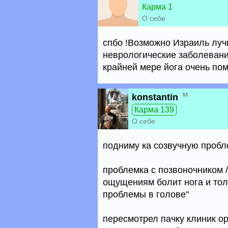
Карма 1
О себе
спбо !Возможно Израиль луч
неврологические заболеван
крайней мере йога очень пом
м
konstantin
Карма 139
О себе
подниму ка созвучную пробл
проблемка с позвоночником /
ощущениям болит нога и толь
проблемы в голове"
пересмотрел пачку клиник ор