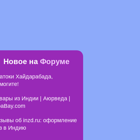
Новое на
Форуме
атоки Хайдарабада,
могите!
вары из Индии | Аюрведа |
aBay.com
зывы об inzd.ru: оформление
з в Индию