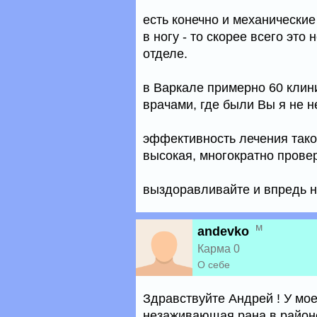
есть конечно и механические
в ногу - то скорее всего эт
отделе.
в Варкале примерно 60 клини
врачами, где были Вы я не н
эффективность лечения так
высокая, многократно провер
выздоравливайте и впредь не
м
andevko
Карма 0
О себе
Здравствуйте Андрей ! У мое
незаживающая рана в район