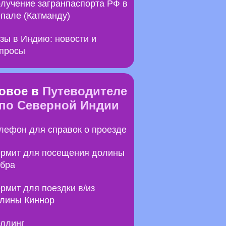
лучение загранпаспорта РФ в
пале (Катманду)
зы в Индию: новости и
просы
овое в
Путеводителе
по Северной Индии
лефон для справок о проезде
рмит для посещения долины
бра
рмит для поездки в/из
лины Киннор
ллинг