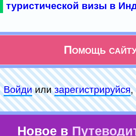
туристической визы в Ин
Помощь сайт
Войди
или
зарeгиcтpируйся
,
Новое в
Путеводи