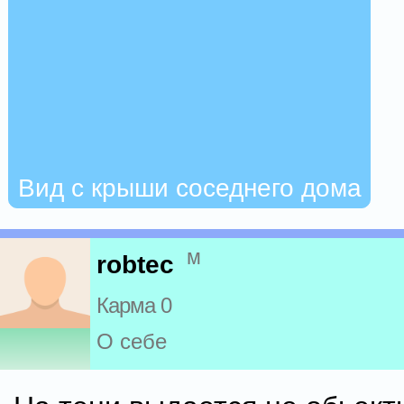
Вид с крыши соседнего дома
м
robtec
Карма 0
О себе