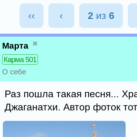
‹‹
‹
2
из
6
ж
Марта
Карма 501
О себе
Раз пошла такая песня... Хр
Джаганатхи. Автор фоток тот