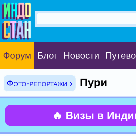
Форум
Блог
Новости
Путево
Пури
Фото-репортажи ›
🔥 Визы в Инд