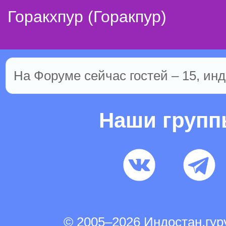
Горакхпур (Горакпур)
На Форуме сейчас гостей – 15, инд
Наши груп
© 2005–2026 Индостан.гу