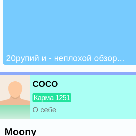
20рупий и - неплохой обзор...
COCO
Карма 1251
О себе
Moony