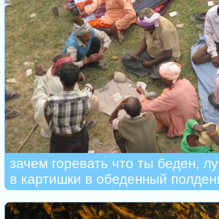
зачем горевать что ты беден, л
в картишки в обеденный полден