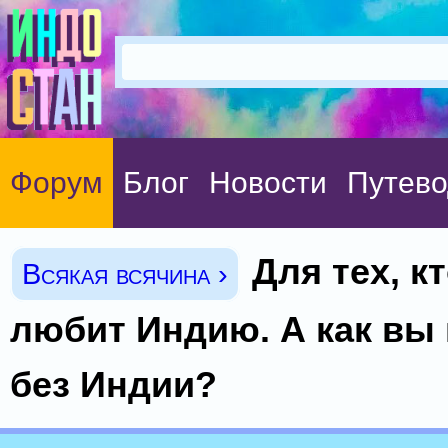
Форум
Блог
Новости
Путево
Для тех, к
Всякая всячина ›
любит Индию. А как вы
без Индии?