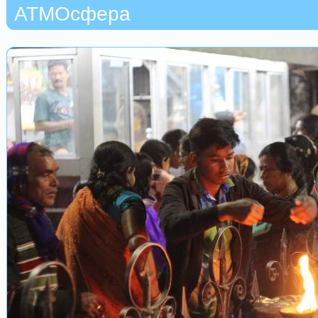
АТМОсфера