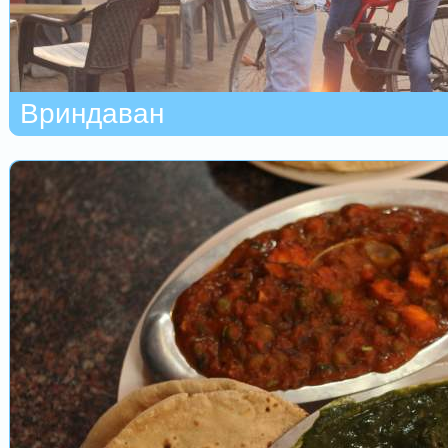
Вриндаван