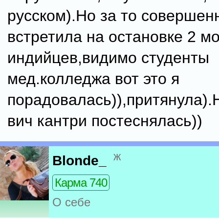
русском).Но за то совершен
встретила на остановке 2 м
индийцев,видимо студенты
мед.колледжа вот это я
порадовалась)),притянула).
вич кантри постеснялась))
ж
Blonde_
Карма 740
О себе