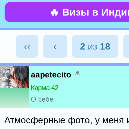
🔥 Визы в Инд
‹‹
‹
2
из
18
ж
aapetecito
Карма 42
О себе
Атмосферные фото, у меня и