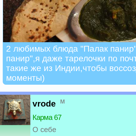
2 любимых блюда "Палак панир"
панир",я даже тарелочки по поч
такие же из Индии,чтобы воссо
моменты)
м
vrode
Карма 67
О себе