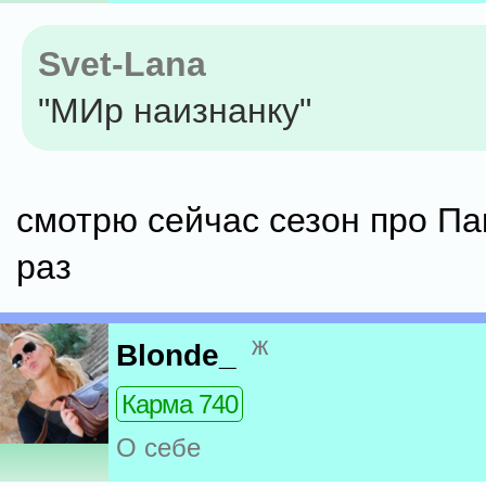
Svet-Lana
"МИр наизнанку"
смотрю сейчас сезон про Па
раз
ж
Blonde_
Карма 740
О себе