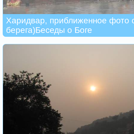
Харидвар, приближенное фото с
берега)Беседы о Боге