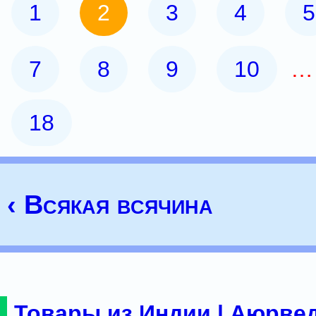
1
2
3
4
5
7
8
9
10
18
‹ Всякая всячина
Товары из Индии | Аюрвед