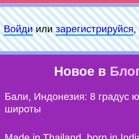
Войди
или
зарeгиcтpируйся
,
Новое в
Бло
Бали, Индонезия: 8 градус 
широты
Made in Thailand, born in Indi