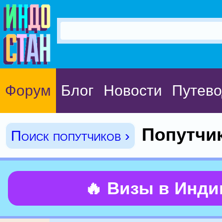
Форум
Блог
Новости
Путево
Попутчик
Поиск попутчиков ›
🔥 Визы в Инд