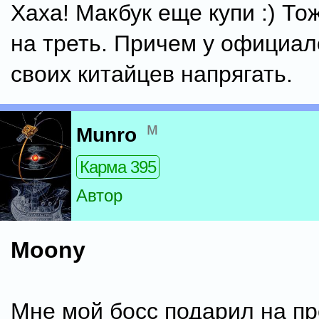
Хаха! Макбук еще купи :) Т
на треть. Причем у официал
своих китайцев напрягать.
м
Munro
Карма 395
Автор
Moony
Мне мой босс подарил на п