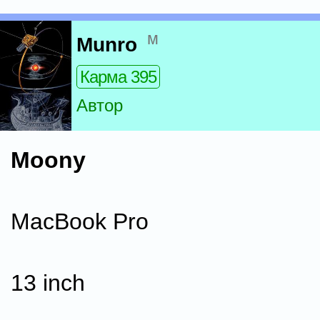
м
Munro
Карма 395
Автор
Moony
MacBook Pro
13 inch