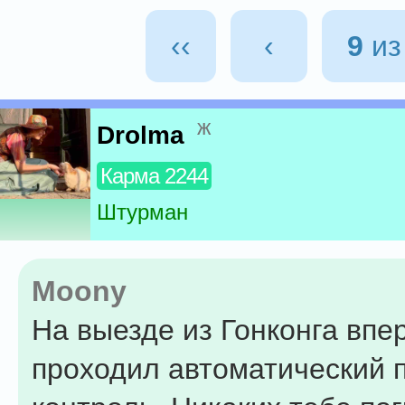
‹‹
‹
9
и
ж
Drolma
Карма 2244
Штурман
Moony
На выезде из Гонконга впе
проходил автоматический 