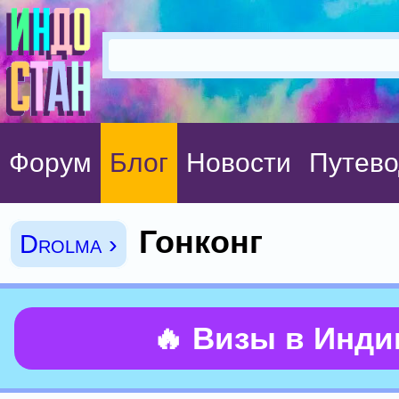
Форум
Блог
Новости
Путево
Гонконг
Drolma ›
🔥 Визы в Инд