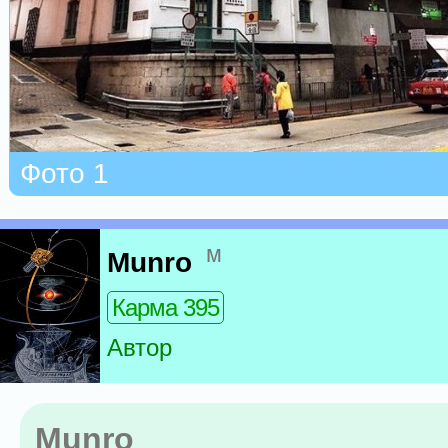
Фото 1
м
Munro
Карма 395
Автор
Munro