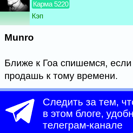
Карма 5220
Кэп
Munro
Ближе к Гоа спишемся, если
продашь к тому времени.
Следить за тем, ч
в этом блоге, удоб
телеграм-канале