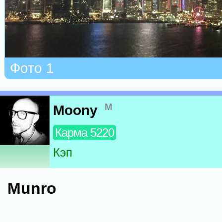
Фото 1
м
Moony
Карма 5220
Кэп
Munro