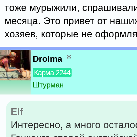
тоже мурыжили, спрашивали
месяца. Это привет от наши
хозяев, которые не оформл
ж
Drolma
Карма 2244
Штурман
Elf
Интересно, а много остало