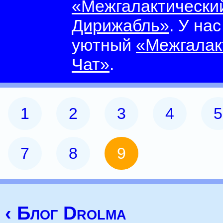
«Межгалактически
Дирижабль»
. У на
уютный
«Межгалак
Чат»
.
1
2
3
4
5
7
8
9
‹ Блог Drolma