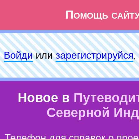
Помощь сайт
Войди
или
зарeгиcтpируйся
,
Новое в
Путеводи
Северной Ин
Телефон для справок о прое