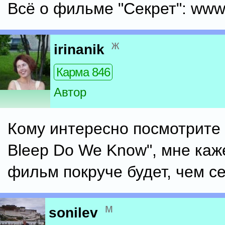
Всё о фильме "Секрет": www.
ж
irinanik
Карма 846
Автор
Кому интересно посмотрите 
Bleep Do We Know", мне каже
фильм покруче будет, чем се
м
sonilev