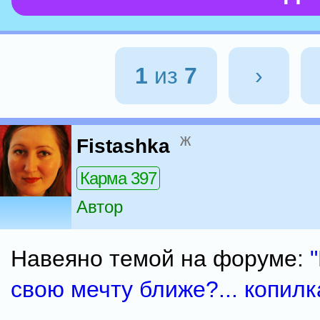
1
из
7
›
ж
Fistashka
Карма 397
Автор
Навеяно темой на форуме:
свою мечту ближе?... копилк