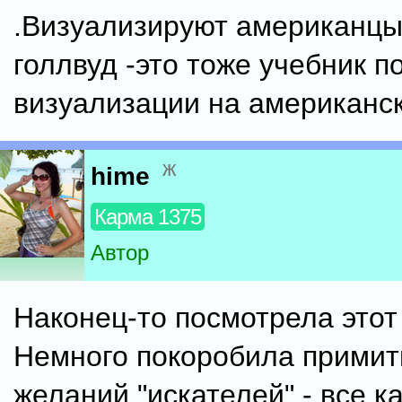
.Визуализируют американцы 
голлвуд -это тоже учебник п
визуализации на американс
ж
hime
Карма 1375
Автор
Наконец-то посмотрела этот
Немного покоробила примит
желаний "искателей" - все ка