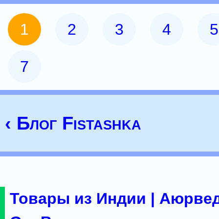
1
2
3
4
5
7
‹ Блог Fistashka
Товары из Индии | Аюрвед