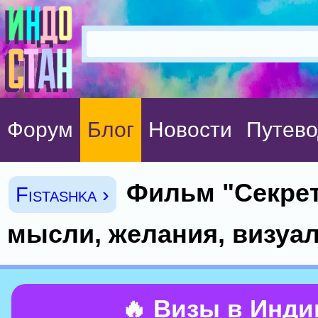
Форум
Блог
Новости
Путево
Фильм "Секрет
Fistashka ›
мысли, желания, визуал
🔥 Визы в Инд