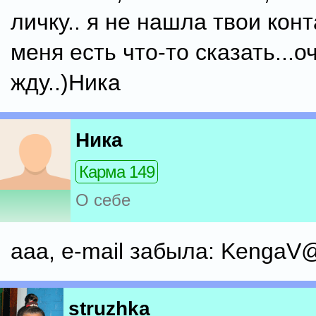
личку.. я не нашла твои конта
меня есть что-то сказать...о
жду..)Ника
Ника
Карма 149
О себе
ааа, e-mail забыла: KengaV@
struzhka