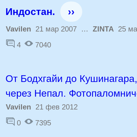
Индостан.
››
Vavilen
21 мар 2007 …
ZINTA
25 ма
4
7040
От Бодхгайи до Кушинагара
через Непал. Фотопаломнич
Vavilen
21 фев 2012
0
7395