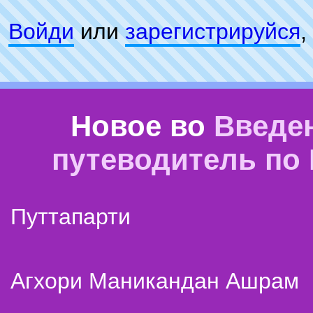
Войди
или
зарeгиcтpируйся
,
Новое во
Введе
путеводитель по
Путтапарти
Агхори Маникандан Ашрам