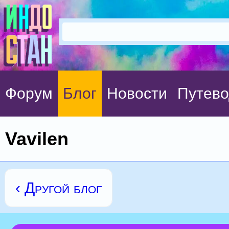
Форум
Блог
Новости
Путево
Vavilen
‹ Другой блог