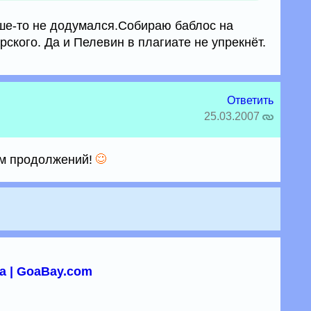
ьше-то не додумался.Собираю баблос на
рского. Да и Пелевин в плагиате не упрекнёт.
Ответить
25.03.2007
ем продолжений!
а | GoaBay.com