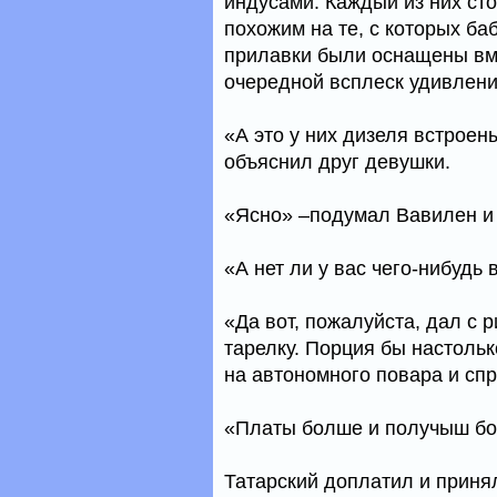
индусами. Каждый из них сто
похожим на те, с которых б
прилавки были оснащены вм
очередной всплеск удивления
«А это у них дизеля встрое
объяснил друг девушки.
«Ясно» –подумал Вавилен и 
«А нет ли у вас чего-нибудь
«Да вот, пожалуйста, дал с 
тарелку. Порция бы настольк
на автономного повара и сп
«Платы болше и получыш бол
Татарский доплатил и принял