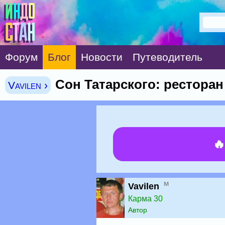
Форум
Блог
Новости
Путеводитель
Сон Татарского: ресторан
Vavilen ›

м
Vavilen
Карма 30
Автор