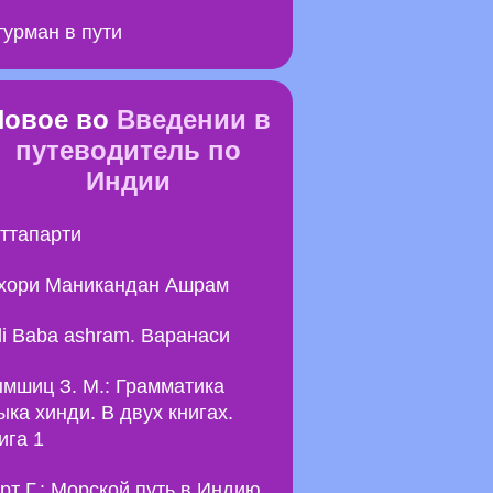
урман в пути
Новое во
Введении в
путеводитель по
Индии
ттапарти
хори Маникандан Ашрам
li Baba ashram. Варанаси
мшиц З. М.: Грамматика
ыка хинди. В двух книгах.
ига 1
рт Г.: Морской путь в Индию