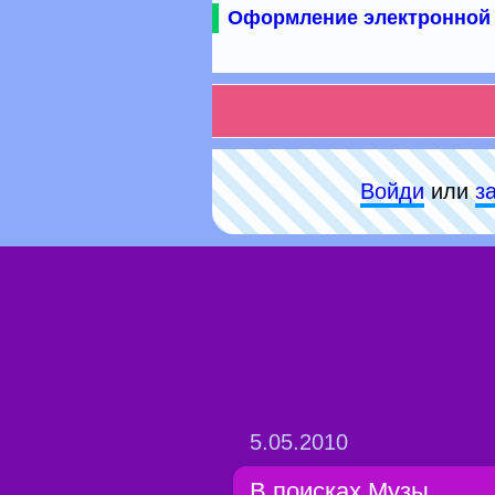
Оформление электронной 
Войди
или
з
5.05.2010
В поисках Музы...