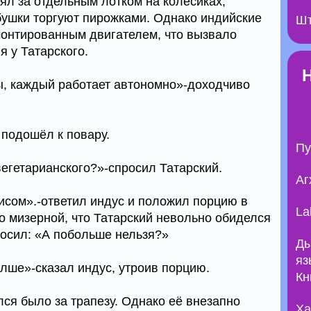
ял за отдельным лотком на колесиках,
абушки торгуют пирожками. Однако индийские
Шт
онтированным двигателем, что вызвало
 у Татарского.
ны, каждый работает автономно»-доходчиво
подошёл к повару.
Пу
 вегетарианского?»-спросил Татарский.
Аг
рисом».-ответил индус и положил порцию в
La
о мизерной, что Татарский невольно обиделся
росил: «А побольше нельзя?»
Ды
яз
ше»-сказал индус, утроив порцию.
Кн
ся было за трапезу. Однако её внезапно
Ха