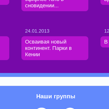
сновидении...
24.01.2013
12
Осваивая новый
В
континент. Парки в
Кении
Наши группы