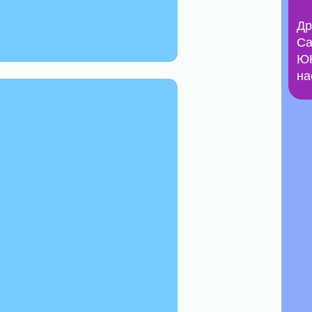
Др
Са
ЮН
на