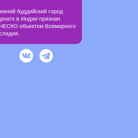
евний буддийский город
рнатх в Индии признан
ЕСКО объектом Всемирного
следия.