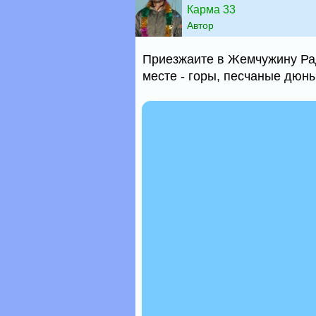
Карма 33
Автор
Приезжаите в Жемчужину Рад
месте - горы, песчаные дюны