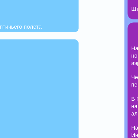
Шт
птичьего полета
На
но
аэ
Че
пе
В 
на
ал
На
Ин