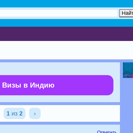
 Визы в Индию
1
из
2
›
Ответить