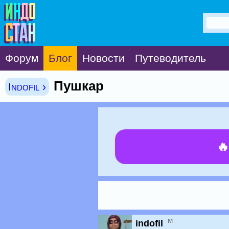
Форум
Блог
Новости
Путеводитель
Пушкар
Indofil ›

м
indofil