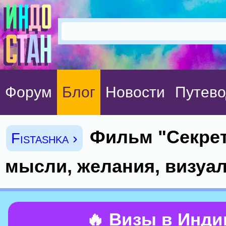
Форум
Блог
Новости
Путево
Фильм "Секрет
Fistashka ›
мысли, желания, визуал
🔥 Визы в Инд