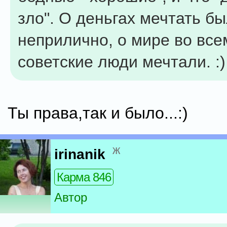
зло". О деньгах мечтать б
неприлично, о мире во все
советские люди мечтали. :)
Ты права,так и было...:)
ж
irinanik
Карма 846
Автор