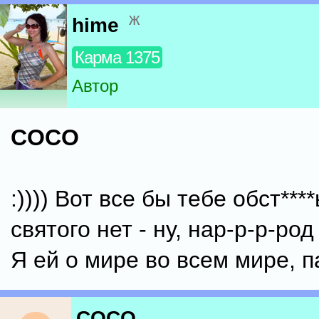
ж
hime
Карма 1375
Автор
COCO
:)))) Вот все бы тебе обст***
святого нет - ну, нар-р-р-род 
Я ей о мире во всем мире, п
COCO