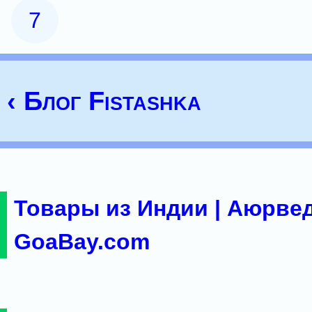
7
‹ Блог Fistashka
Товары из Индии | Аюрвед
GoaBay.com