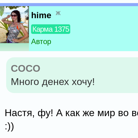
ж
hime
Карма 1375
Автор
COCO
Много денех хочу!
Настя, фу! А как же мир во в
:))