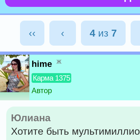
‹‹
‹
4
из
7
ж
hime
Карма 1375
Автор
Юлиана
Хотите быть мультимилли