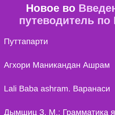
Новое во
Введе
путеводитель по
Путтапарти
Агхори Маникандан Ашрам
Lali Baba ashram. Варанаси
Дымшиц З. М.: Грамматика я