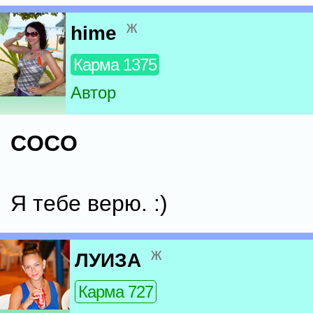
ж
hime
Карма 1375
Автор
COCO
Я тебе верю. :)
ж
ЛУИЗА
Карма 727