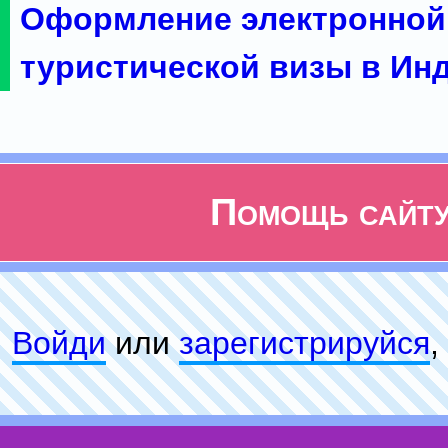
Оформление электронной
туристической визы в Ин
Помощь сайт
Войди
или
зарeгиcтpируйся
,