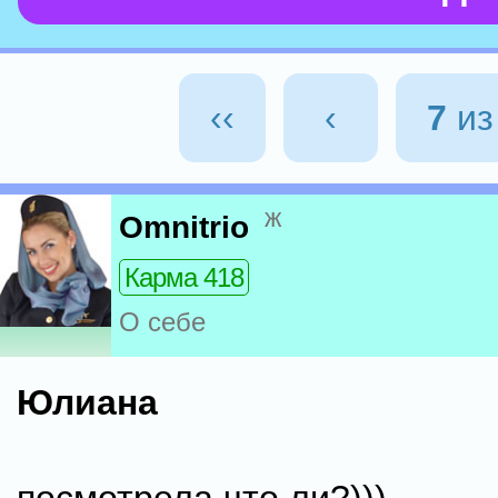
‹‹
‹
7
и
ж
Omnitrio
Карма 418
О себе
Юлиана