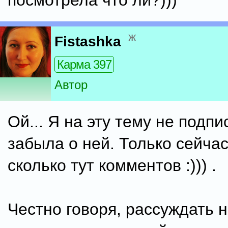
посмотрела что ли?)))
ж
Fistashka
Карма 397
Автор
Ой... Я на эту тему не подпи
забыла о ней. Только сейчас
сколько тут комментов :))) .
Честно говоря, рассуждать 