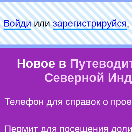
Войди
или
зарeгиcтpируйся
,
Новое в
Путеводи
Северной Ин
Телефон для справок о прое
Пермит для посещения дол