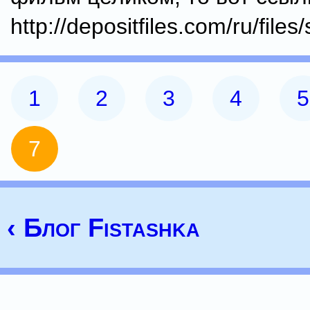
http://depositfiles.com/ru/files
1
2
3
4
5
7
‹ Блог Fistashka