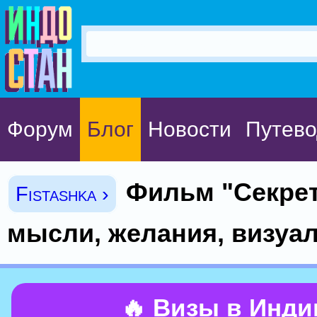
Форум
Блог
Новости
Путево
Фильм "Секрет
Fistashka ›
мысли, желания, визуал
🔥 Визы в Инд