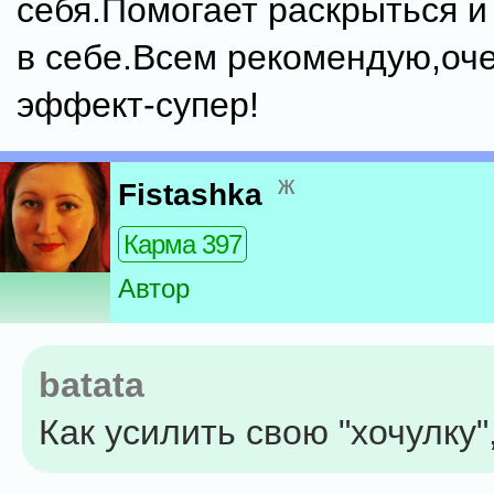
себя.Помогает раскрыться и
в себе.Всем рекомендую,оче
эффект-супер!
ж
Fistashka
Карма 397
Автор
batata
Как усилить свою "хочулку"