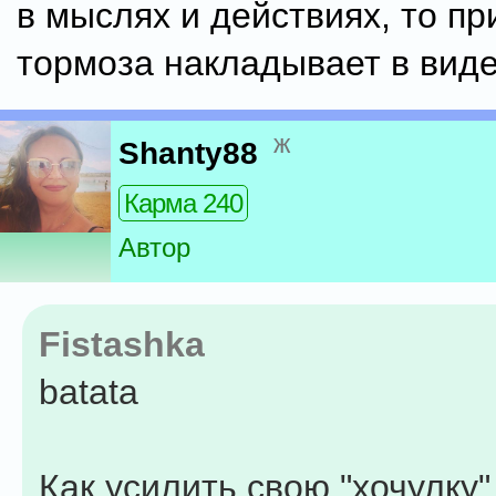
в мыслях и действиях, то п
тормоза накладывает в виде
ж
Shanty88
Карма 240
Автор
Fistashka
batata
Как усилить свою "хочулку"