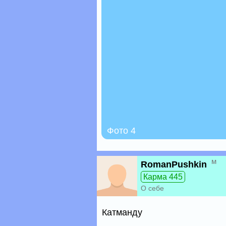
Фото 4
м
RomanPushkin
Карма 445
О себе
Катманду