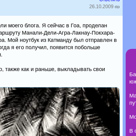
26.10.2009
ли моего блога. Я сейчас в Гоа, проделан
маршруту Манали-Дели-Агра-Лакнау-Покхара-
оа. Мой ноутбук из Катманду был отправлен в
когда я его получил, появится побольше
.
о, также как и раньше, выкладывать свои
Ба
юж
Ma
пу
Мо
В 