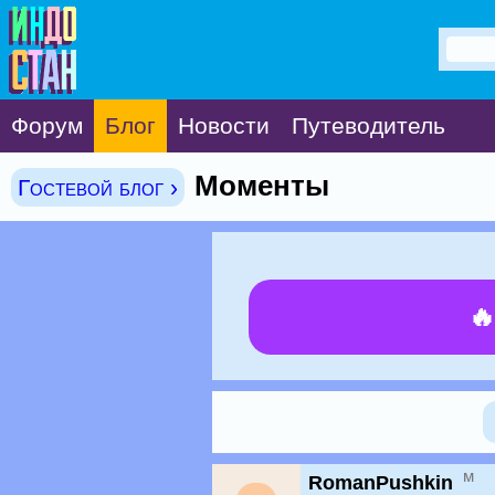
Форум
Блог
Новости
Путеводитель
Моменты
Гостевой блог ›

м
RomanPushkin