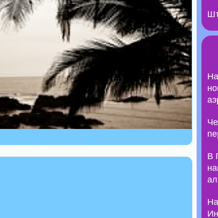
Шт
На
но
аэ
Че
пе
В 
на
ал
На
Ин