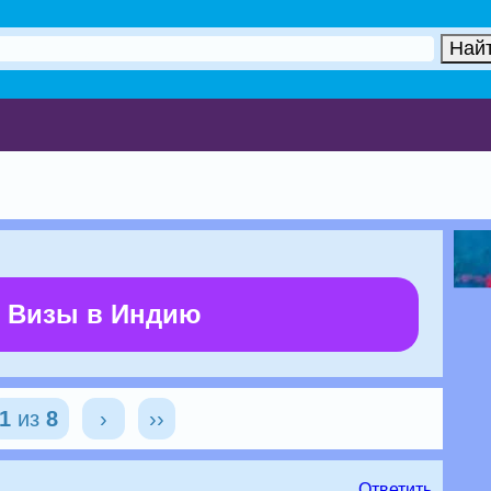
 Визы в Индию
1
из
8
›
››
Ответить