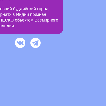
евний буддийский город
рнатх в Индии признан
ЕСКО объектом Всемирного
следия.