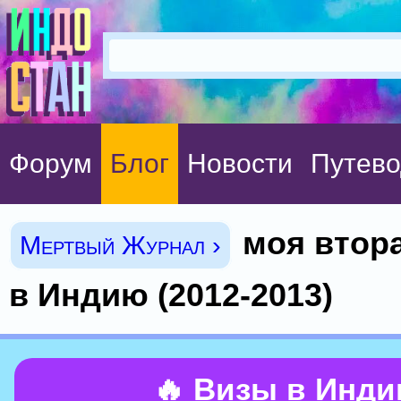
Форум
Блог
Новости
Путево
моя втор
Мертвый Журнал ›
в Индию (2012-2013)
🔥 Визы в Инд