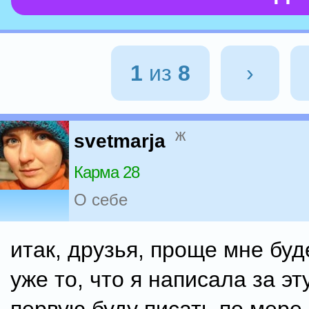
1
из
8
›
ж
svetmarja
Карма 28
О себе
итак, друзья, проще мне буд
уже то, что я написала за эту