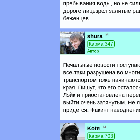
пребывания воды, но не силь
дороге лицезрел залитые ра
беженцев.
м
shura
Карма 347
Автор
Печальные новости поступаю
все-таки разрушена во многи
транспортом тоже начинаются
края. Пишут, что его остало
Лэйк и приостановлена переп
выйти очень затянутым. Не л
придется. Факинг наводнени
м
Kotя
Карма 703