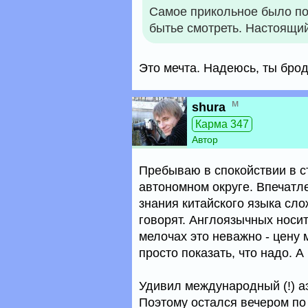
Самое прикольное было по 
бытье смотреть. Настоящий
Это мечта. Надеюсь, ты брод
м
shura
Карма 347
Автор
Пребываю в спокойствии в с
автономном округе. Впечатл
знания китайского языка сло
говорят. Англоязычных носит
мелочах это неважно - цену 
просто показать, что надо. А
Удивил международный (!) аэ
Поэтому остался вечером по