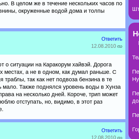
но. В целом же в течение нескольких часов по
Шт
внины, окруженные водой дома и толпы
Н
Ответить
12.08.2010
Те
т о ситуации на Каракорум хайвэй. Дорога
Пе
х местах, а не в одном, как думал раньше. С
Ну
 траблы, так как нет подвоза бензина в те
сь мало. Также поднялся уровень воды в Хунза
Пе
рава на несколько дней. Короче, трип может
до
юблю отступать, но, видимо, в этот раз
е.
Пе
Го
Ответить
12.08.2010