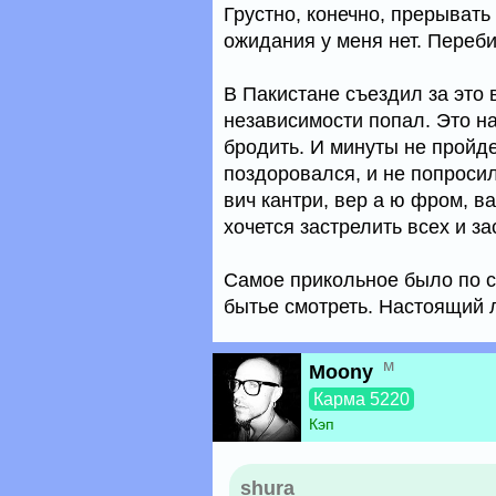
Грустно, конечно, прерывать
ожидания у меня нет. Переби
В Пакистане съездил за это 
независимости попал. Это на
бродить. И минуты не пройде
поздоровался, и не попроси
вич кантри, вер а ю фром, ван
хочется застрелить всех и з
Самое прикольное было по с
бытье смотреть. Настоящий л
м
Moony
Карма 5220
Кэп
shura