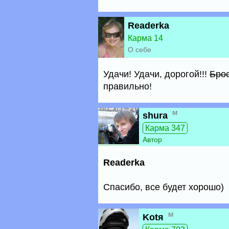
Readerka
Карма 14
О себе
Удачи! Удачи, дорогой!!!
Брос
правильно!
м
shura
Карма 347
Автор
Readerka
Спасибо, все будет хорошо)
м
Kotя