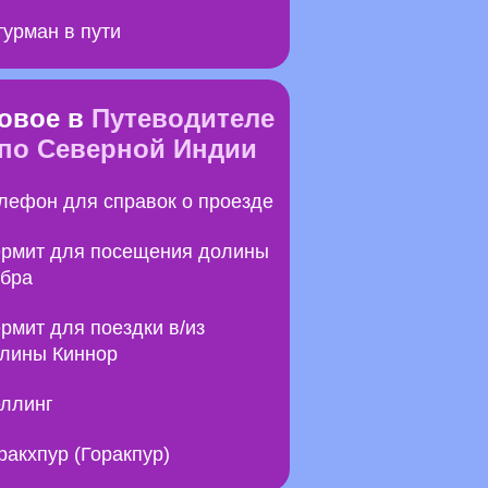
урман в пути
овое в
Путеводителе
по Северной Индии
лефон для справок о проезде
рмит для посещения долины
бра
рмит для поездки в/из
лины Киннор
ллинг
ракхпур (Горакпур)