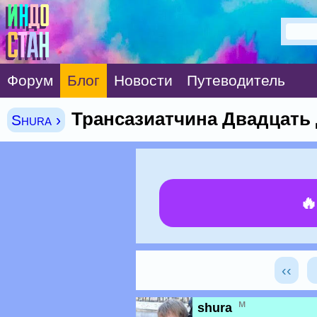
Форум
Блог
Новости
Путеводитель
Трансазиатчина Двадцать
Shura ›

‹‹
м
shura