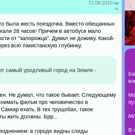
11.08.2010
✎
то была жесть поездочка. Вместо обещанных
ехали 28 часов! Причем в автобусе мало
ти от "запорожца". Думал не доживу. Какой-
рез всю пакистанскую глубинку.
ет самый уродливый город на Земле -
Ба
юж
сен. Не думал, что такое бывает. Следующему
Ma
 снимать фильм про человечество в
пу
Саккар ехать. В тех трущобах, такое
Мо
ты жить должны. Брр...
В 
аводнением: в городе видны следы