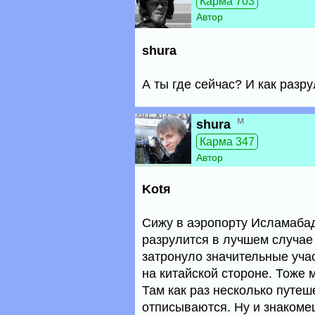
Карма 703
Автор
shura
А ты где сейчас? И как разр
м
shura
Карма 347
Автор
Kotя
Сижу в аэропорту Исламабад
разрулится в лучшем случае 
затронуло значительные учас
на китайской стороне. Тоже 
Там как раз несколько путеше
отписываются. Ну и знакоме