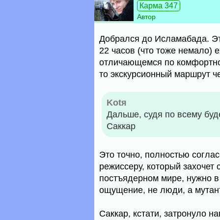
Карма 347
Автор
Добрался до Исламабада. Э
22 часов (что тоже немало) 
отличающемся по комфортнос
то экскурсионный маршрут че
Kotя
Дальше, судя по всему буд
Саккар
Это точно, полностью согла
режиссеру, который захочет
постъядерном мире, нужно в 
ощущение, не люди, а мутан
Саккар, кстати, затронуло н