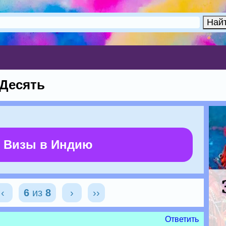
 Десять
 Визы в Индию
‹
6
из
8
›
››
Ответить