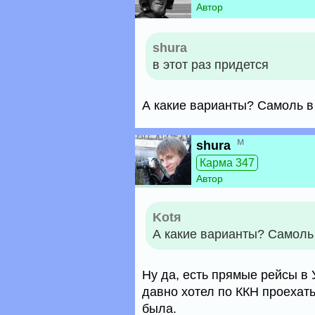
Автор
shura
в этот раз придется
А какие варианты? Самоль в
м
shura
Карма 347
Автор
Kotя
А какие варианты? Самоль
Ну да, есть прямые рейсы в 
давно хотел по ККН проехат
была.