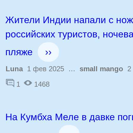
Жители Индии напали с нож
российских туристов, ночев
пляже
››
Luna
1 фев 2025 …
small mango
2 
1
1468
На Кумбха Меле в давке по