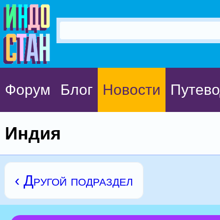
Форум
Блог
Новости
Путево
Индия
‹ Другой подраздел