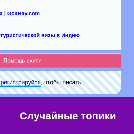
а | GoaBay.com
туристической визы в Индию
Помощь сайту
арeгиcтpируйся
, чтобы писать
Случайные топики