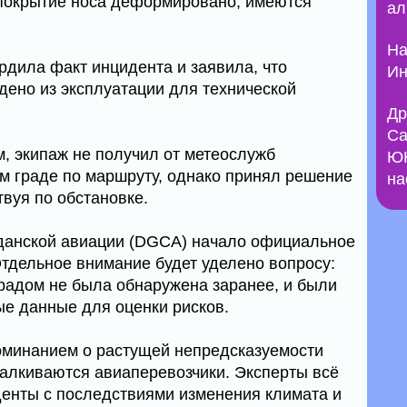
 покрытие носа деформировано, имеются
ал
На
рдила факт инцидента и заявила, что
Ин
дено из эксплуатации для технической
Др
Са
, экипаж не получил от метеослужб
ЮН
м граде по маршруту, однако принял решение
на
твуя по обстановке.
данской авиации (DGCA) начало официальное
тдельное внимание будет уделено вопросу:
градом не была обнаружена заранее, и были
ые данные для оценки рисков.
оминанием о растущей непредсказуемости
талкиваются авиаперевозчики. Эксперты всё
енты с последствиями изменения климата и