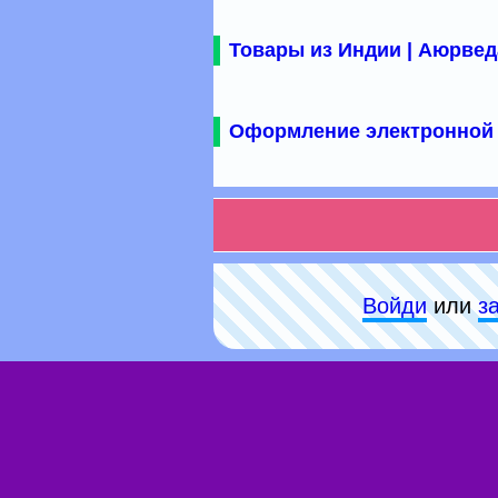
Товары из Индии | Аюрвед
Оформление электронной 
Войди
или
з