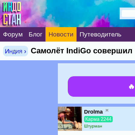
Форум
Блог
Новости
Путеводитель
Самолёт IndiGo совершил
Индия ›

ж
Drolma
Карма 2244
Штурман