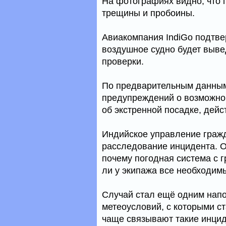
На фотографиях видно, что
трещины и пробоины.
Авиакомпания IndiGo подтве
воздушное судно будет выве
проверки.
По предварительным данным
предупреждений о возможно
об экстренной посадке, дейс
Индийское управление граж
расследование инцидента. О
почему погодная система с 
ли у экипажа все необходим
Случай стал ещё одним нап
метеоусловий, с которыми с
чаще связывают такие инцид