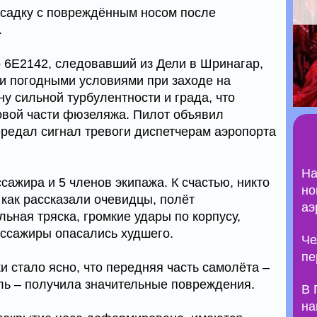
осадку с повреждённым носом после
.
o 6E2142, следовавший из Дели в Шринагар,
и погодными условиями при заходе на
ну сильной турбулентности и града, что
овой части фюзеляжа. Пилот объявил
редал сигнал тревоги диспетчерам аэропорта
На
сажира и 5 членов экипажа. К счастью, никто
но
 как рассказали очевидцы, полёт
аэ
ьная тряска, громкие удары по корпусу,
ассажиры опасались худшего.
Че
пе
 стало ясно, что передняя часть самолёта –
ль – получила значительные повреждения.
В 
на