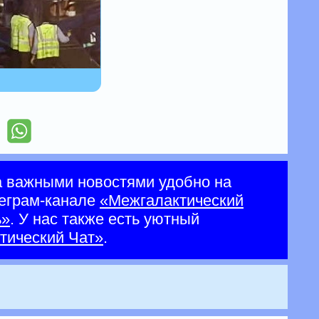
а важными новостями удобно на
еграм-канале
«Межгалактический
ь»
. У нас также есть уютный
тический Чат»
.