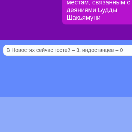
местам, связанным с
деяниями Будды
Шакьямуни
В Новостях сейчас гостей – 3, индостанцев – 0
© 2005–2026 Индостан.гуру
18+
Пол