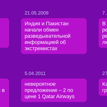
21.05.2009
7.
Индия и Пакистан
В
начали обмен
р
разведывательной
р
информацией об
л
экстремистах
5.04.2011
27
невероятное
К
 в
предложение – 2 по
г
цене 1 Qatar Airways