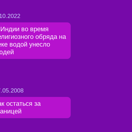
10.2022
 Индии во время
елигиозного обряда на
еке водой унесло
юдей
.05.2008
ак остаться за
раницей