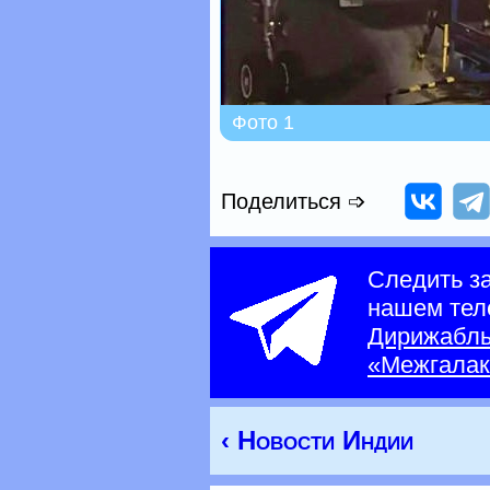
Фото 1
Поделиться ➩
Следить з
нашем тел
Дирижабл
«Межгалак
‹ Новости Индии