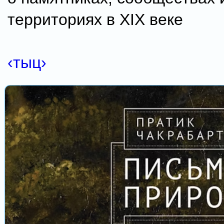
территориях в XIX веке
‹тыц›