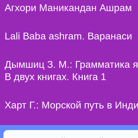
Агхори Маникандан Ашрам
Lali Baba ashram. Варанаси
Дымшиц З. М.: Грамматика я
В двух книгах. Книга 1
Харт Г.: Морской путь в Инд