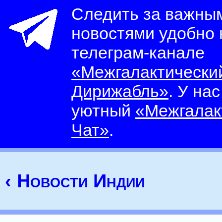
Следить за важны
новостями удобно
телеграм-канале
«Межгалактически
Дирижабль»
. У на
уютный
«Межгалак
Чат»
.
‹ Новости Индии