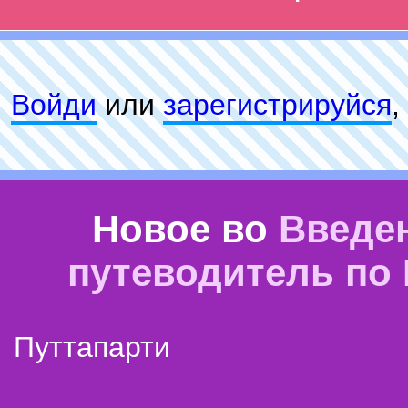
Войди
или
зарeгиcтpируйся
,
Новое во
Введе
путеводитель по
Путтапарти