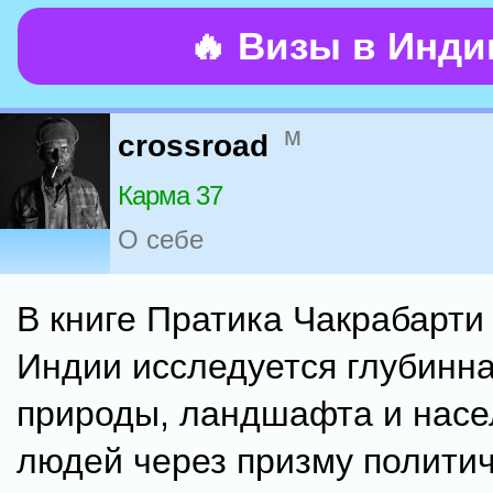
🔥 Визы в Инд
м
crossroad
Карма 37
О себе
В книге Пратика Чакрабарти
Индии исследуется глубинна
природы, ландшафта и насе
людей через призму политич