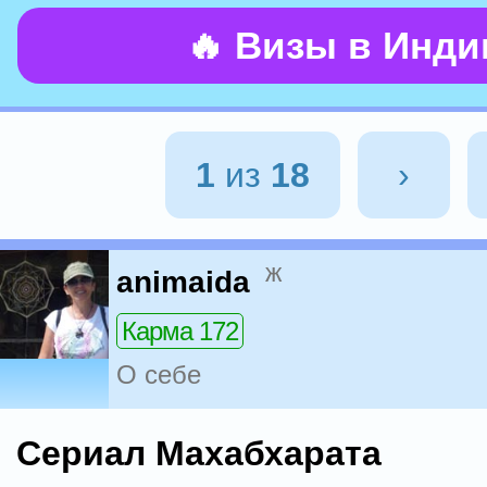
🔥 Визы в Инд
1
из
18
›
ж
animaida
Карма 172
О себе
Сериал Махабхарата