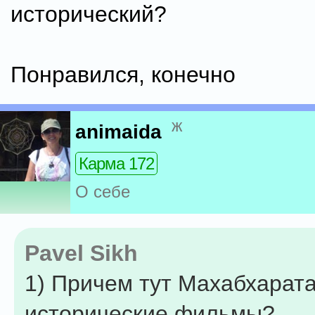
исторический?
Понравился, конечно
ж
animaida
Карма 172
О себе
Pavel Sikh
1) Причем тут Махабхарата
исторические фильмы?