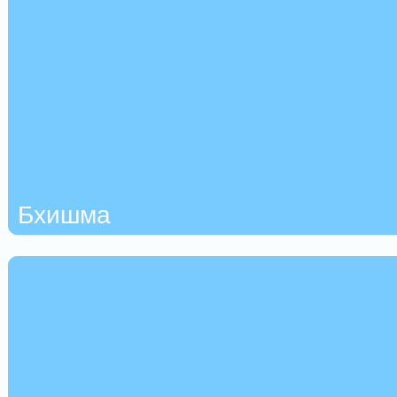
Бхишма