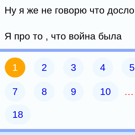
Ну я же не говорю что дослов
Я про то , что война была
1
2
3
4
5
7
8
9
10
18