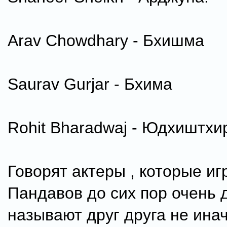
Arav Chowdhary - Бхишма
Saurav Gurjar - Бхима
Rohit Bharadwaj - Юдхиштхир
Говорят актеры , которые иг
Пандавов до сих пор очень 
называют друг друга не иначе