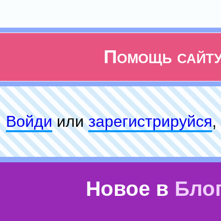
Помощь сайт
Войди
или
зарeгиcтpируйся
,
Новое в
Бло