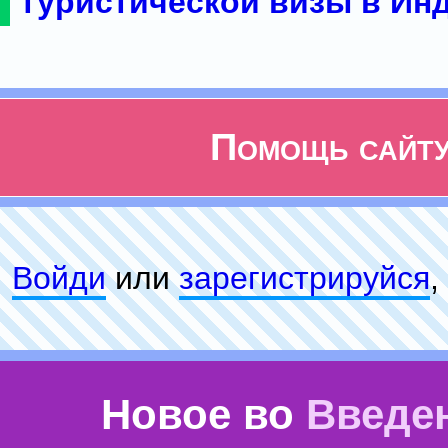
туристической визы в Ин
Помощь сайт
Войди
или
зарeгиcтpируйся
,
Новое во
Введе