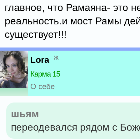
главное, что Рамаяна- это н
реальность.и мост Рамы де
существует!!!
ж
Lora
Карма 15
О себе
шьям
переодевался рядом с Бож