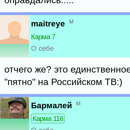
оправдались.....
м
maitreye
Карма 7
О себе
отчего же? это единственно
"пятно" на Российском ТВ:)
м
Бармалей
Карма 116