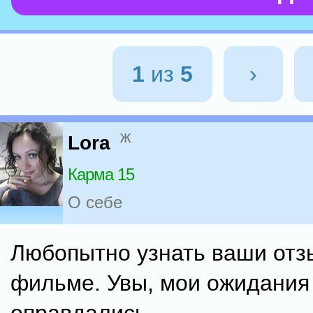
1
из
5
›
ж
Lora
Карма 15
О себе
Любопытно узнать ваши отз
фильме. Увы, мои ожидания