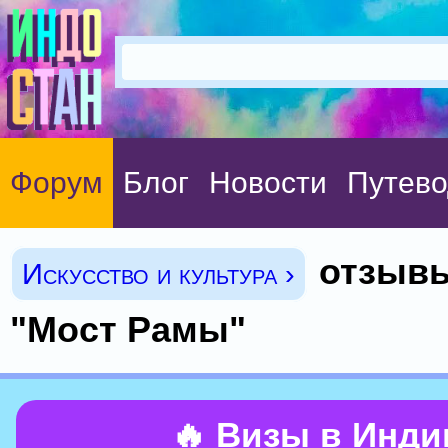
Форум
Блог
Новости
Путево
отзыв
Искусство и культура ›
"Мост Рамы"
🔥 Визы в Инд