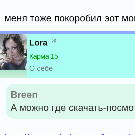
меня тоже покоробил эот момен
ж
Lora
Карма 15
О себе
Breen
А можно где скачать-посмо