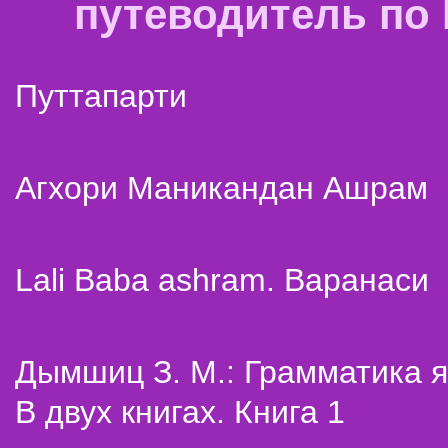
путеводитель по
Путтапарти
Агхори Маникандан Ашрам
Lali Baba ashram. Варанаси
Дымшиц З. М.: Грамматика я
В двух книгах. Книга 1