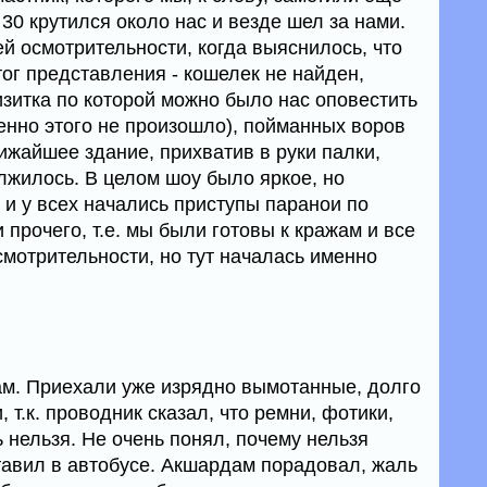
т 30 крутился около нас и везде шел за нами.
й осмотрительности, когда выяснилось, что
тог представления - кошелек не найден,
изитка по которой можно было нас оповестить
енно этого не произошло), пойманных воров
ижайшее здание, прихватив в руки палки,
лжилось. В целом шоу было яркое, но
 и у всех начались приступы паранои по
 прочего, т.е. мы были готовы к кражам и все
смотрительности, но тут началась именно
м. Приехали уже изрядно вымотанные, долго
 т.к. проводник сказал, что ремни, фотики,
 нельзя. Не очень понял, почему нельзя
ставил в автобусе. Акшардам порадовал, жаль