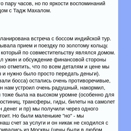
го пару часов, но по яркости воспоминаний
ядом с Тадж Махалом.
ланирована встреча с боссом индийской тур.
ывала прием и поездку по золотому кольцу.
, который по совместительству являлся домом.
ал ужин и обсуждение финансовой стороны
но отметить, что по всем деталям и цене мы
 и нужно было просто передать деньги).
вали босса) остались очень противоречивые,
 он нам устроил очень радушный, накормил,
и тоже была на высоком уромне (особенно для
 гостиниц, трансферы, гиды, билеты на самолет
н денег и пр) мы получили через одного
тоит. Но были маленькие "но" - мы
аш счет за услуги и он никак не сходился с
ривались из Москвы (цены были в любом