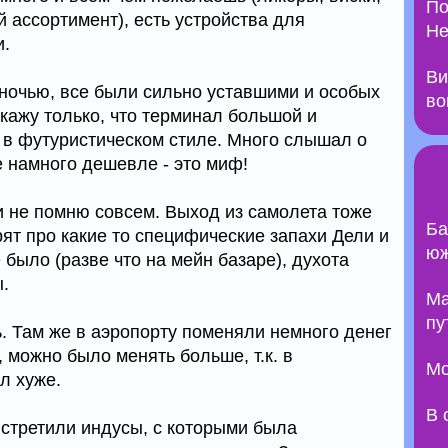
По
 ассортимент), есть устройства для
Не
и.
Ви
ночью, все были сильно уставшими и особых
во
кажу только, что терминал большой и
 в футуристическом стиле. Много слышал о
ee намного дешевле - это миф!
и не помню совсем. Выход из самолета тоже
Ба
ят про какие то специфические запахи Дели и
юж
 было (разве что на мейн базаре), духота
.
Ma
пу
. Там же в аэропорту поменяли немного денег
, можно было менять больше, т.к. в
Мо
л хуже.
В 
встретили индусы, с которыми была