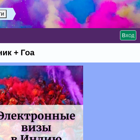
Вход
ник + Гоа