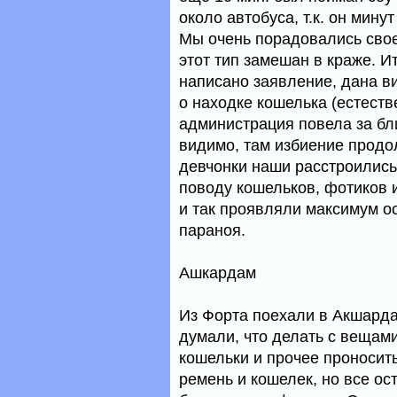
около автобуса, т.к. он мину
Мы очень порадовались свое
этот тип замешан в краже. И
написано заявление, дана в
о находке кошелька (естеств
администрация повела за бл
видимо, там избиение продо
девчонки наши расстроились
поводу кошельков, фотиков и
и так проявляли максимум о
параноя.
Ашкардам
Из Форта поехали в Акшарда
думали, что делать с вещами,
кошельки и прочее проносить
ремень и кошелек, но все о