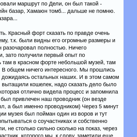
овали маршрут по Дели, он был такой -
йн базар, Хамаюн томб... дальше не помню.
зара...
уть. Красный форт сказать по правде очень
му, т.к. были видны его огромные размеры и
н разочаровал полностью. Ничего
, зато получили первый опыт по
ь там в красном форте небольшой музей, там
.п. В общем ничего интересного. Мы прошлись
 дожидаясь остальных наших. И в этом самом
й вытащили кошелек, надо сказать дело было
 которая отлично видела процесс и запомнила
был привлечен наш проводник (он везде
ыл, а был именно проводником) Через 5 минут
ии музея был пойман один из воров и тут
опытываться о соучастниках и собственно
и, не столько сильно сколько на показ, через
астник, которого мы, к слову, заметили еще