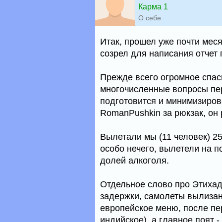
Карма 1
О себе
Итак, прошел уже почти мес
созрел для написания отчет 
Прежде всего огромное спаси
многочисленные вопросы пер
подготовится и минимизиров
RomanPushkin за рюкзак, он
Вылетали мы (11 человек) 25
особо нечего, вылетели на 
долей алкоголя.
Отдельное слово про Этихад
задержки, самолеты вылизаны
европейское меню, после пе
индийское), а главное поят 