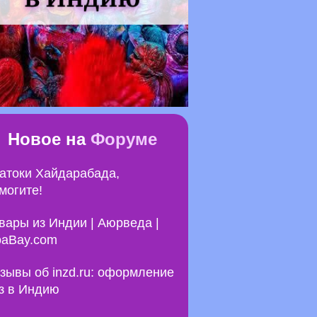
Новое на
Форуме
атоки Хайдарабада,
могите!
вары из Индии | Аюрведа |
aBay.com
зывы об inzd.ru: оформление
з в Индию