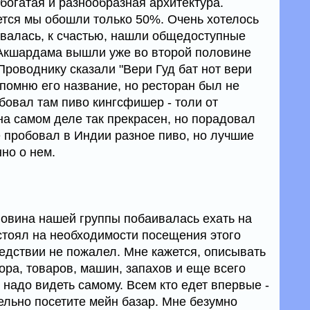
богатая и разнообразная архитектура.
тся мы обошли только 50%. Очень хотелось
авалась, к счастью, нашли общедоступные
 Акшардама вышли уже во второй половине
Проводнику сказали "Вери Гуд бат нот вери
 помню его название, но ресторан был не
бовал там пиво кингсфишер - толи от
на самом деле так прекрасен, но порадовал
е пробовал в Индии разное пиво, но лучшие
но о нем.
ловина нашей группы побаивалась ехать на
астоял на необходимости посещения этого
ледствии не пожалел. Мне кажется, описывать
сора, товаров, машин, запахов и еще всего
о надо видеть самому. Всем кто едет впервые -
ельно посетите мейн базар. Мне безумно