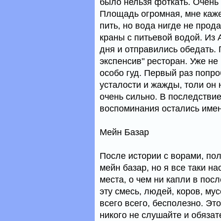
было нельзя фоткать. Очень 
Площадь огромная, мне каже
пить, но вода нигде не прод
краны с питьевой водой. Из
дня и отправились обедать. 
экспенсив" ресторан. Уже не
особо гуд. Первый раз попро
усталости и жажды, толи он 
очень сильно. В последстви
воспоминания остались имен
Мейн Базар
После истории с ворами, по
мейн базар, но я все таки н
места, о чем ни капли в пос
эту смесь, людей, коров, му
всего всего, бесполезно. Эт
никого не слушайте и обязат