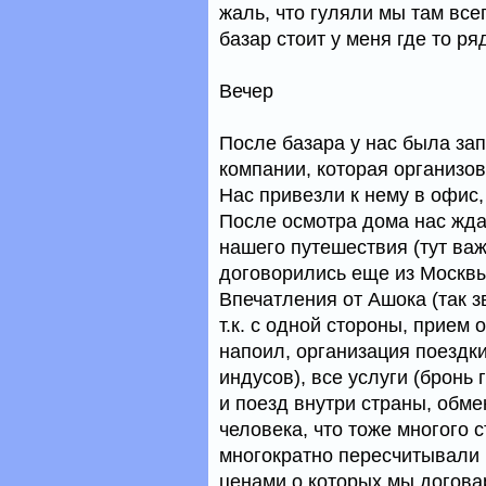
жаль, что гуляли мы там все
базар стоит у меня где то р
Вечер
После базара у нас была зап
компании, которая организов
Нас привезли к нему в офис
После осмотра дома нас жд
нашего путешествия (тут важ
договорились еще из Москвы
Впечатления от Ашока (так з
т.к. с одной стороны, прием
напоил, организация поездк
индусов), все услуги (бронь
и поезд внутри страны, обме
человека, что тоже многого с
многократно пересчитывали н
ценами о которых мы догова