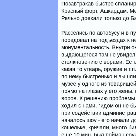
Позавтракав быстро спланир
Красный форт, Ашкардам, Ме
Рельно доехали только до Ба
Расселись по автобусу и в п
порадовал на подъездах к не
монументальность. Внутри о
выдающегося там не увидели
столкновению с ворами. Ест
какая то утварь, оружие и т
по нему быстренько и вышли
музее у одного из товарище
прямо на глазах у его жены,
воров. К решению проблемы 
ходил с нами, гидом он не б
при содействии администрац
началось шоу - его начали д
кошельке, кричали, много бил
еще 10 мин. был пойман соуч