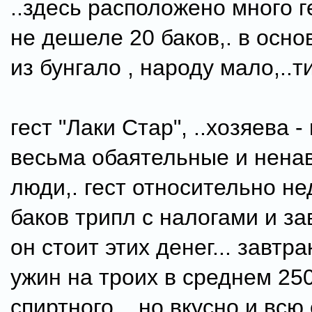
..здесь расположено много г
не дешеле 20 баков,. в осно
из бунгало , народу мало,..т
гест "Лаки Стар", ..хозяева -
весьма обаятельные и нена
люди,. гест относительно не
баков трипл с налогами и за
он стоит этих денег... завтр
ужин на троих в среднем 2500
спиртного,.. но вкусно и всю