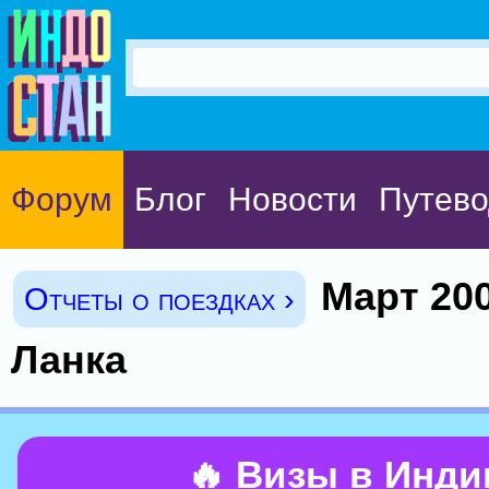
Форум
Блог
Новости
Путево
Март 200
Отчеты о поездках ›
Ланка
🔥 Визы в Инд