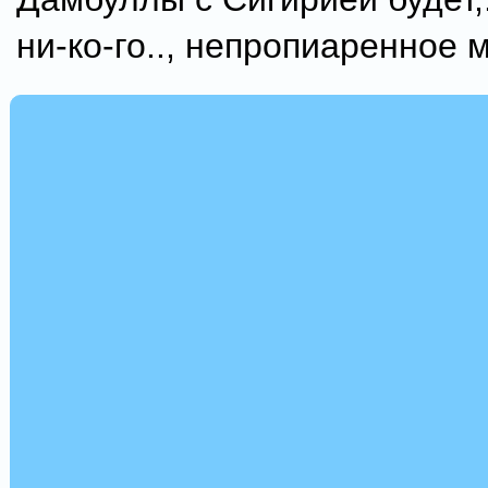
ни-ко-го.., непропиаренное м