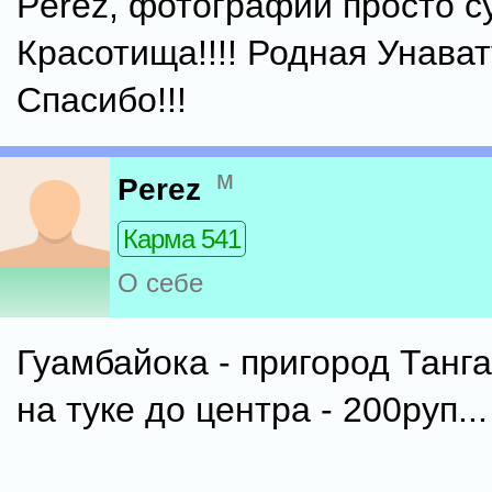
Perez, фотографии просто су
Красотища!!!! Родная Унавату
Спасибо!!!
м
Perez
Карма 541
О себе
Гуамбайока - пригород Танг
на туке до центра - 200руп...