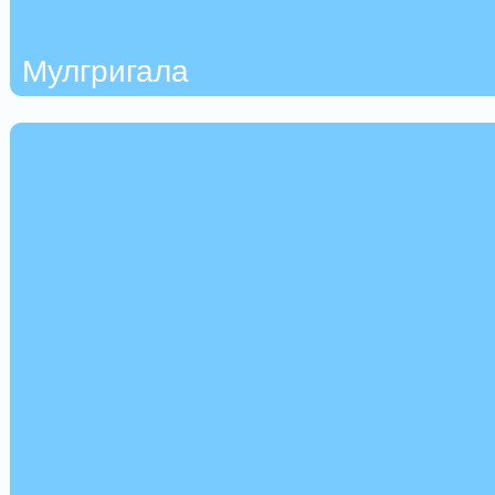
Мулгригала