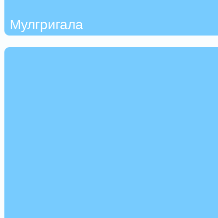
Мулгригала