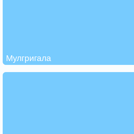
Мулгригала