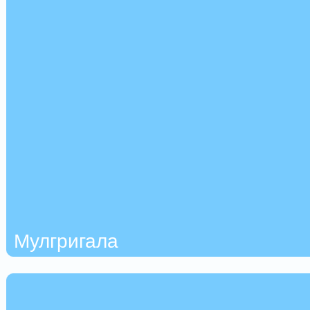
Мулгригала