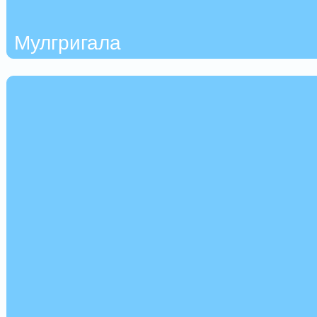
Мулгригала