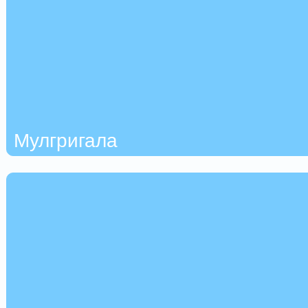
Мулгригала