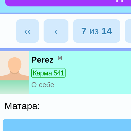
‹‹
‹
7
из
14
м
Perez
Карма 541
О себе
Матара: