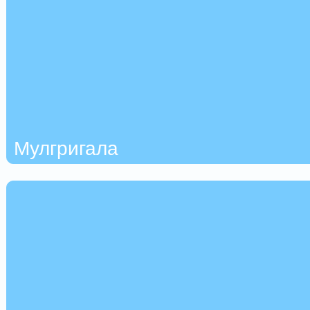
Мулгригала