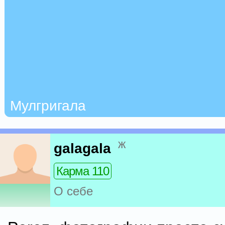
Мулгригала
ж
galagala
Карма 110
О себе