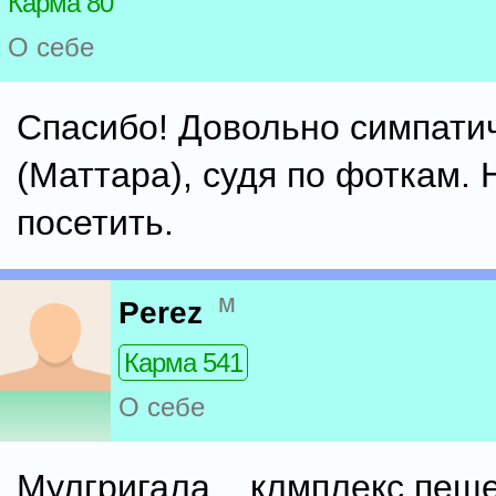
Карма 80
О себе
Спасибо! Довольно симпати
(Маттара), судя по фоткам. 
посетить.
м
Perez
Карма 541
О себе
Мулгригала... клмплекс пещ