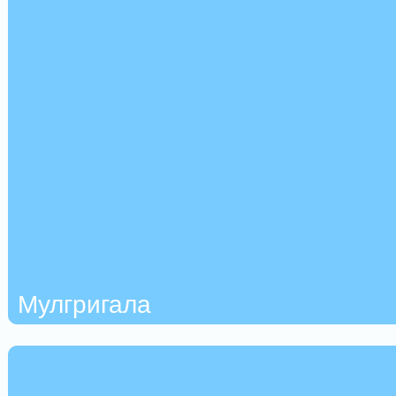
Мулгригала