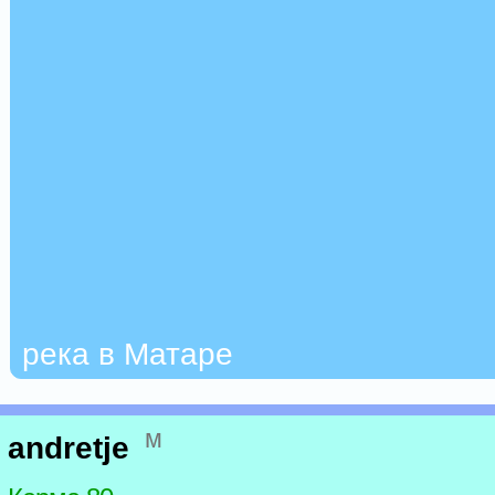
река в Матаре
м
andretje