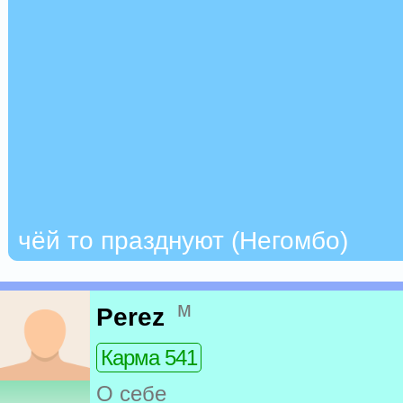
чёй то празднуют (Негомбо)
м
Perez
Карма 541
О себе