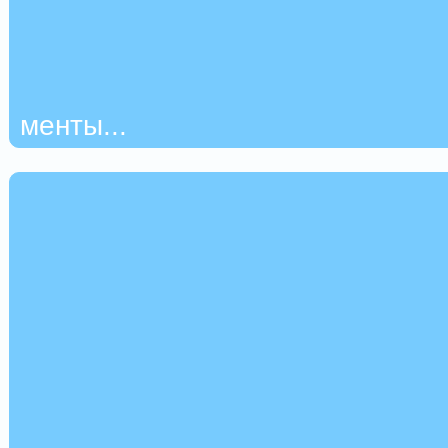
менты...