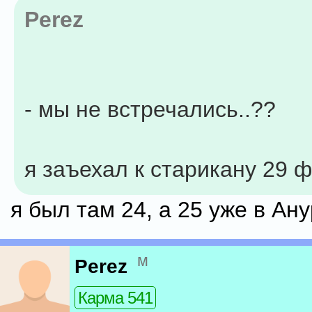
Perez
- мы не встречались..??
я заъехал к старикану 29 ф
я был там 24, а 25 уже в Ан
м
Perez
Карма 541