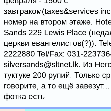
февраля - 1500 с
завтраком(taxes&services inc
номер на втором этаже. Hotel
Sands 229 Lewis Place (неда
церкви евангелистов(?)). Tel
2222880 Tel/Fax: 031-223736
silversands@sltnet.lk. Из Не
туктуке 200 рупий. Только с
говорите, а то ещё завезут..
фотка есть