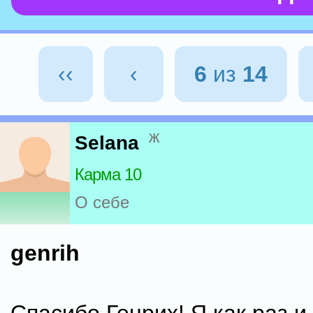
‹‹
‹
6
из
14
ж
Selana
Карма 10
О себе
genrih