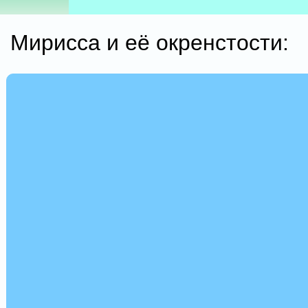
Мирисса и её окренстости: