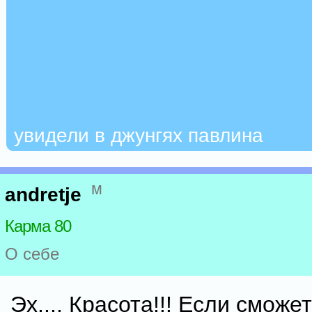
увидели в джунгях павлина
м
andretje
Карма 80
О себе
Эх.... Красота!!! Если сможе