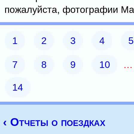
пожалуйста, фотографии Ма
1
2
3
4
5
7
8
9
10
14
‹ Отчеты о поездках