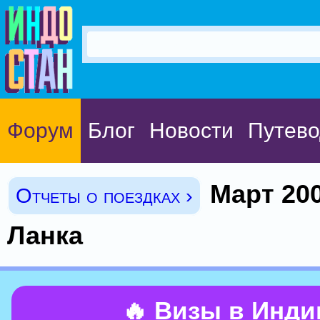
Форум
Блог
Новости
Путево
Март 200
Отчеты о поездках ›
Ланка
🔥 Визы в Инд