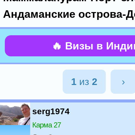
Андаманские острова-Д
🔥 Визы в Инд
1
из
2
›
serg1974
Карма 27