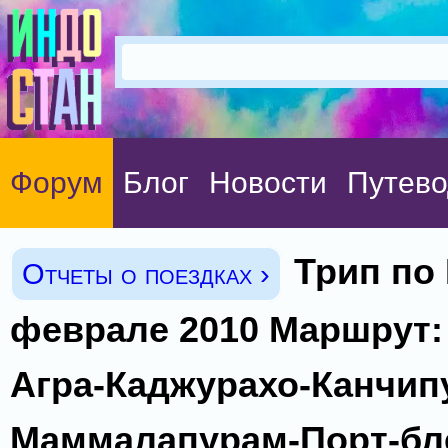
Форум
Блог
Новости
Путево
Трип по
Отчеты о поездках ›
феврале 2010 Маршрут:
Агра-Каджурахо-Канчип
Маммалапурам-Порт-бл