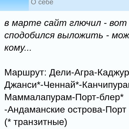
О себе
в марте сайт глючил - вот 
сподобился выложить - мо
кому...
Маршрут: Дели-Агра-Каджур
Джанси*-Ченнай*-Канчипура
Маммалапурам-Порт-блер*
-Андаманские острова-Порт 
(* транзитные)