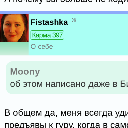
ж
Fistashka
Карма 397
О себе
Moony
об этом написано даже в Б
В общем да, меня всегда уд
предъявы к гуру, когда в са