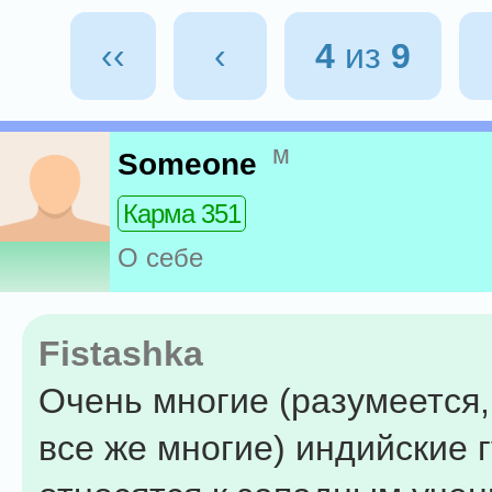
‹‹
‹
4
из
9
м
Someone
Карма 351
О себе
Fistashka
Очень многие (разумеется, 
все же многие) индийские 