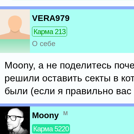
VERA979
Карма 213
О себе
Moony, а не поделитесь поч
решили оставить секты в ко
были (если я правильно вас
м
Moony
Карма 5220