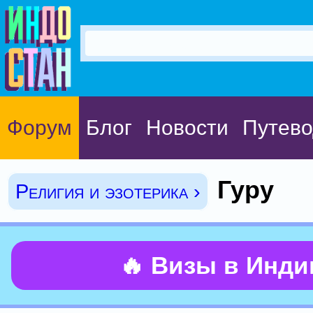
Форум
Блог
Новости
Путево
Гуру
Религия и эзотерика ›
🔥 Визы в Инд