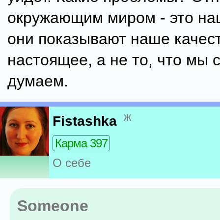
окружающим миром - это на
они показывают наше качест
настоящее, а не то, что мы 
думаем.
ж
Fistashka
Карма 397
О себе
Someone