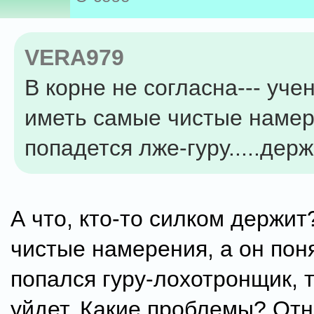
VERA979
В корне не согласна--- уче
иметь самые чистые намер
попадется лже-гуру.....дер
А что, кто-то силком держит
чистые намерения, а он поня
попался гуру-лохотронщик, т
уйдет. Какие проблемы? От