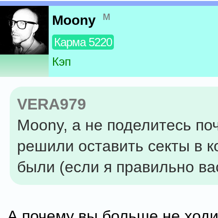
м
Moony
Карма 5220
Кэп
VERA979
Moony, а не поделитесь по
решили оставить секты в 
были (если я правильно ва
А почему вы больше не ходи