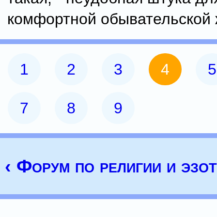
комфортной обывательской 
1
2
3
4
5
7
8
9
‹ Форум по религии и эзо