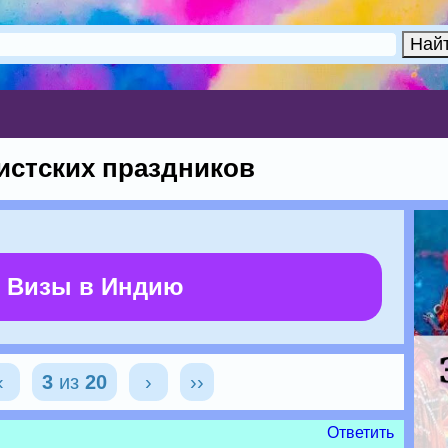
истских праздников
 Визы в Индию
‹
3
из
20
›
››
Ответить