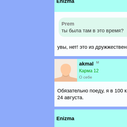
Enizma
Prem
ты была там в это время?
увы, нет! это из дружжествен
м
akmal
Карма 12
О себе
Обязательно поеду, я в 100 к
24 августа.
Enizma