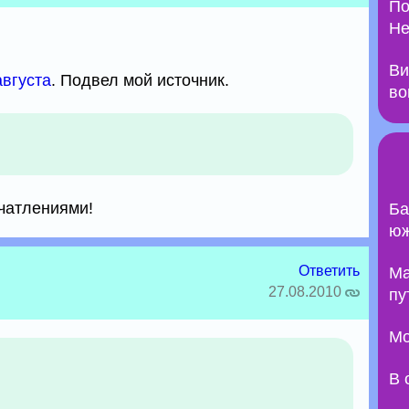
По
Не
Ви
августа
. Подвел мой источник.
во
чатлениями!
Ба
юж
Ответить
Ma
27.08.2010
пу
Мо
В 