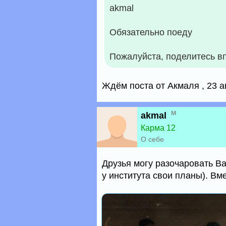
akmal
Обязательно поеду
Пожалуйста, поделитесь в
Ждём поста от Акмаля , 23 а
м
akmal
Карма 12
О себе
Друзья могу разочаровать Вас
у института свои планы). Вме