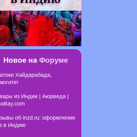
Новое на
Форуме
атоки Хайдарабада,
могите!
вары из Индии | Аюрведа |
aBay.com
зывы об inzd.ru: оформление
з в Индию