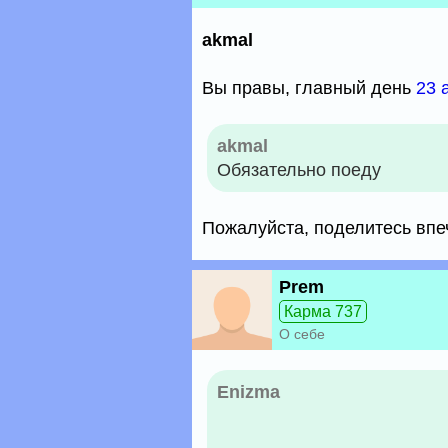
akmal
Вы правы, главный день
23 
akmal
Обязательно поеду
Пожалуйста, поделитесь впе
Prem
Карма 737
О себе
Enizma