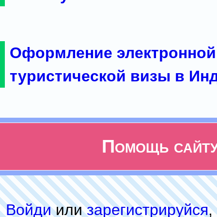
Оформление электронной
туристической визы в Ин
Помощь сайт
Войди
или
зарeгиcтpируйся
,