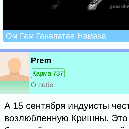
Ом Гам Ганапатае Намаха
Prem
Карма 737
О себе
А 15 сентября индуисты чес
возлюбленную Кришны. Это