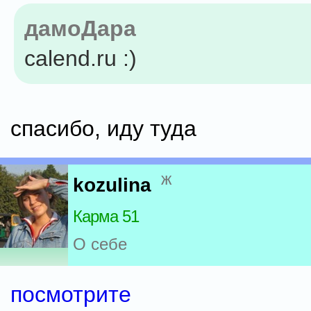
дамоДара
calend.ru :)
спасибо, иду туда
ж
kozulina
Карма 51
О себе
посмотрите