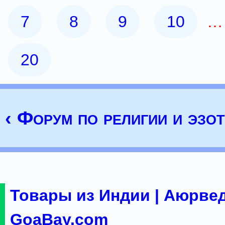
7
8
9
10
20
‹ Форум по религии и эзо
Товары из Индии | Аюрвед
GoaBay.com