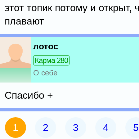
этот топик потому и открыт, 
плавают
лотос
Карма 280
О себе
Спасибо +
1
2
3
4
5