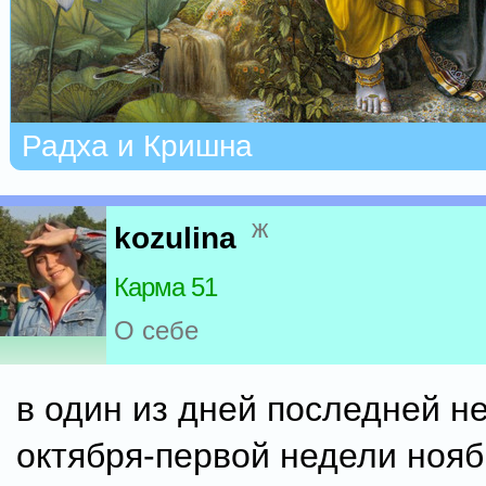
Радха и Кришна
ж
kozulina
Карма 51
О себе
в один из дней последней н
октября-первой недели нояб