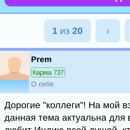
1
из
20
›
Prem
Карма 737
О себе
Дорогие "коллеги"! На мой в
данная тема актуальна для в