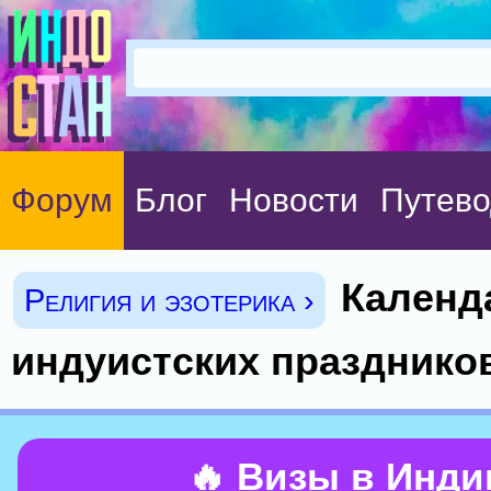
Форум
Блог
Новости
Путево
Календ
Религия и эзотерика ›
индуистских празднико
🔥 Визы в Инд