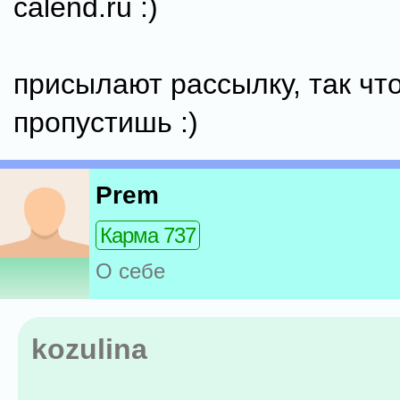
calend.ru :)
присылают рассылку, так что
пропустишь :)
Prem
Карма 737
О себе
kozulina