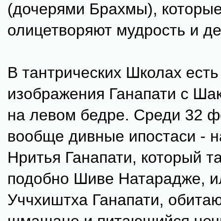
(дочерями Брахмы), которы
олицетворяют мудрость и де
В тантрических Школах есть
изображения Ганапати с Ша
на левом бедре. Среди 32 ф
вообще дивные ипостаси - 
Нритья Ганапати, который т
подобно Шиве Натарадже, и
Уччхиштха Ганапати, обита