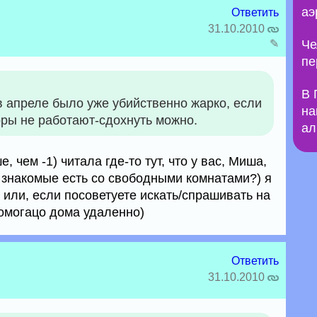
аэ
Ответить
31.10.2010
✎
Че
пе
В 
в апреле было уже убийственно жарко, если
на
оры не работают-сдохнуть можно.
ал
, чем -1) читала где-то тут, что у вас, Миша,
т, знакомые есть со свободными комнатами?) я
 или, если посоветуете искать/спрашивать на
домогацо дома удаленно)
Ответить
31.10.2010