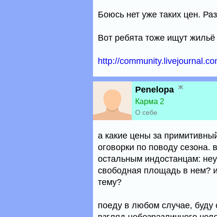
Боюсь нет уже таких цен. Ра
Вот ребята тоже ищут жильё
http://community.livejournal.
ж
Penelopa
Карма 2
О себе
а какие цены за примитивны
оговорки по поводу сезона.
остальным индостанцам: неуж
свободная площадь в нем? ил
тему?
поеду в любом случае, буду