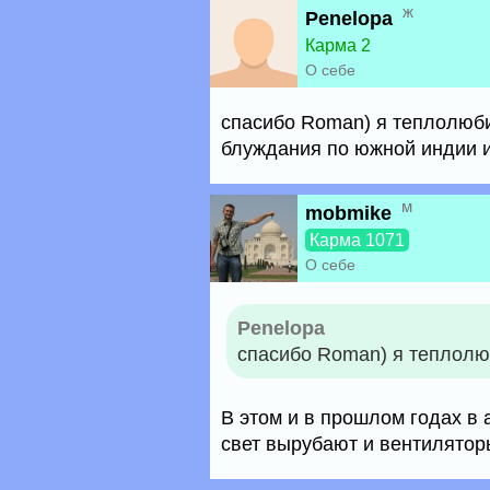
ж
Penelopa
Карма 2
О себе
спасибо Roman) я теплолюби
блуждания по южной индии и
м
mobmike
Карма 1071
О себе
Penelopa
спасибо Roman) я теплолю
В этом и в прошлом годах в 
свет вырубают и вентилятор