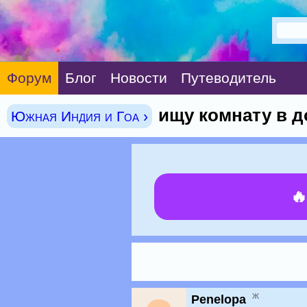
Форум
Блог
Новости
Путеводитель
ищу комнату в до
Южная Индия и Гоа ›

ж
Penelopa