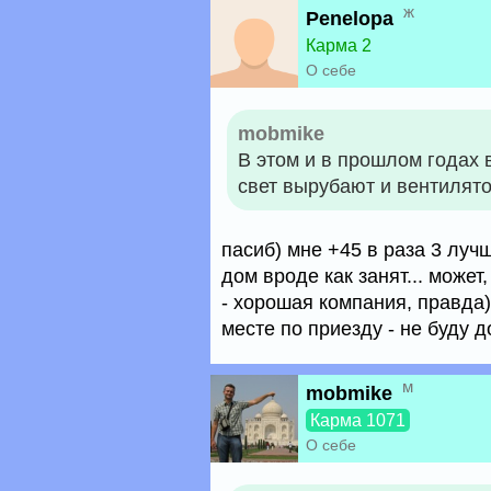
ж
Penelopa
Карма 2
О себе
mobmike
В этом и в прошлом годах 
свет вырубают и вентилят
пасиб) мне +45 в раза 3 лучше
дом вроде как занят... може
- хорошая компания, правда)
месте по приезду - не буду 
м
mobmike
Карма 1071
О себе