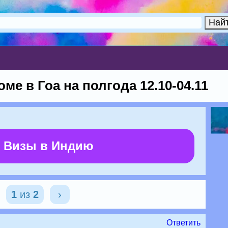
ме в Гоа на полгода 12.10-04.11
 Визы в Индию
1
из
2
›
Ответить