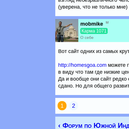
взгляд небезразличного чел
(уверена, что не только мне)
м
mobmike
Карма 1071
О себе
Вот сайт одних из самых кру
http://homesgoa.com
можете п
в виду что там где низкие ц
Да и вообще они сайт редко
сдано. Но для общего разви
1
2
‹ Форум по Южной Инд