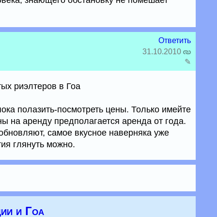
овека, знающего обстановку не помешает
Ответить
31.10.2010
✎
тых риэлтеров в Гоа
ока полазить-посмотреть цены. Только имейте
ены на аренду предполагается аренда от года.
 обновляют, самое вкусное наверняка уже
тия глянуть можно.
ии и Гоа