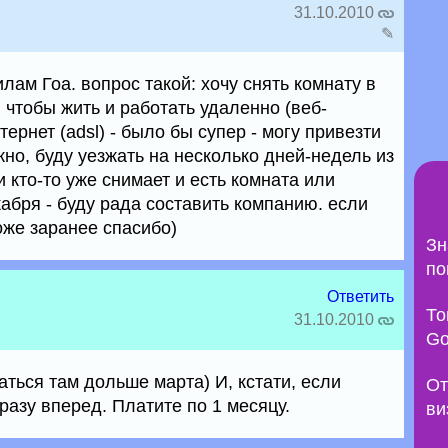
31.10.2010
✎
ам Гоа. вопрос такой: хочу снять комнату в
, чтобы жить и работать удаленно (веб-
тернет (adsl) - было бы супер - могу привезти
но, буду уезжать на несколько дней-недель из
и кто-то уже снимает и есть комната или
кабря - буду рада составить компанию. если
оже заранее спасибо)
Зн
по
Ответить
То
31.10.2010
Go
ться там дольше марта) И, кстати, если
От
сразу вперед. Платите по 1 месяцу.
ви