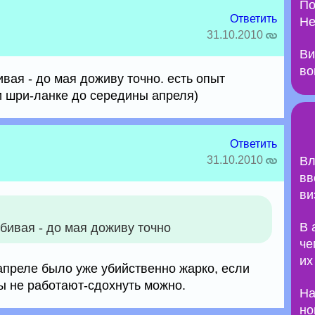
По
Ответить
Не
31.10.2010
Ви
во
вая - до мая доживу точно. есть опыт
 шри-ланке до середины апреля)
Ответить
31.10.2010
Вл
вв
ви
В 
бивая - до мая доживу точно
че
их
апреле было уже убийственно жарко, если
ы не работают-сдохнуть можно.
На
но