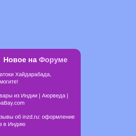
Новое на
Форуме
атоки Хайдарабада,
могите!
вары из Индии | Аюрведа |
aBay.com
зывы об inzd.ru: оформление
з в Индию