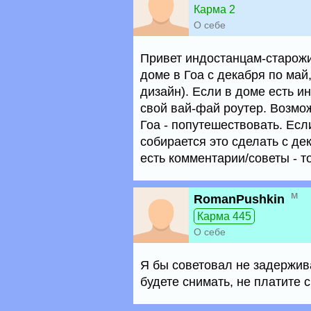
Карма 2
О себе
Привет индостанцам-старожил
доме в Гоа с декабря по май
дизайн). Если в доме есть ин
свой вай-фай роутер. Возмож
Гоа - попутешествовать. Есл
собирается это сделать с де
есть комментарии/советы - т
м
RomanPushkin
Карма 445
О себе
Я бы советовал не задержива
будете снимать, не платите 