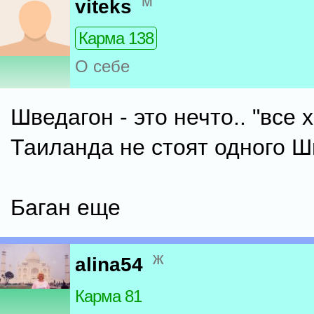
м
viteks
Карма 138
О себе
Шведагон - это нечто.. "все
Таиланда не стоят одного Ш
Баган еще
ж
alina54
Карма 81