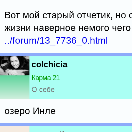
Вот мой старый отчетик, но 
жизни наверное немого чег
../forum/13_7736_0.html
colchicia
Карма 21
О себе
озеро Инле