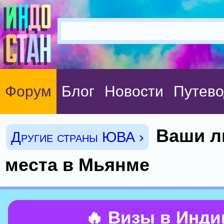
Форум
Блог
Новости
Путево
Ваши 
Другие страны ЮВА ›
места в Мьянме
🔥 Визы в Инд