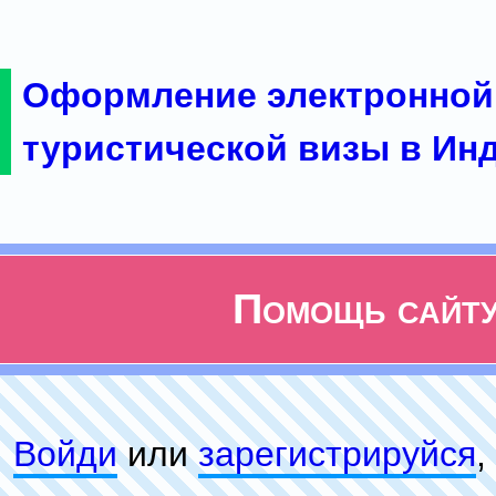
Оформление электронной
туристической визы в Ин
Помощь сайт
Войди
или
зарeгиcтpируйся
,