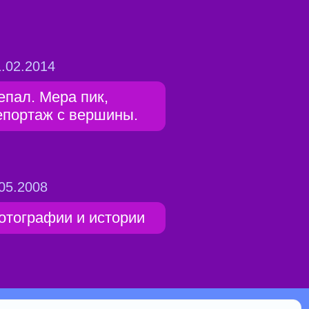
.02.2014
епал. Мера пик,
епортаж с вершины.
05.2008
отографии и истории