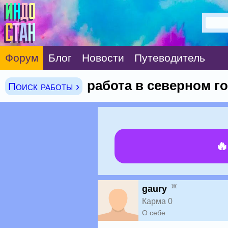
Форум
Блог
Новости
Путеводитель
работа в северном г
Поиск работы ›

ж
gaury
Карма 0
О себе