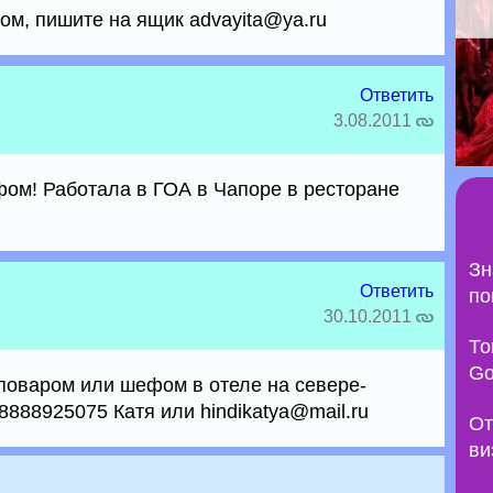
ом, пишите на ящик advayita@ya.ru
Ответить
3.08.2011
ом! Работала в ГОА в Чапоре в ресторане
Зн
Ответить
по
30.10.2011
То
Go
поваром или шефом в отеле на севере-
8888925075 Катя или hindikatya@mail.ru
От
ви