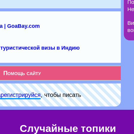
По
Не
Ви
а | GoaBay.com
во
туристической визы в Индию
Помощь сайту
арeгиcтpируйся
, чтобы писать
Случайные топики