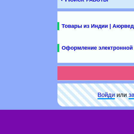
Товары из Индии | Аюрвед
Оформление электронной 
Войди
или
з