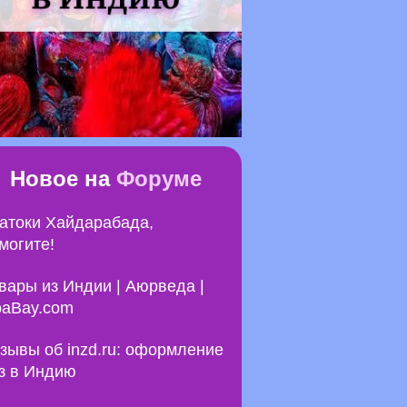
Новое на
Форуме
атоки Хайдарабада,
могите!
вары из Индии | Аюрведа |
aBay.com
зывы об inzd.ru: оформление
з в Индию