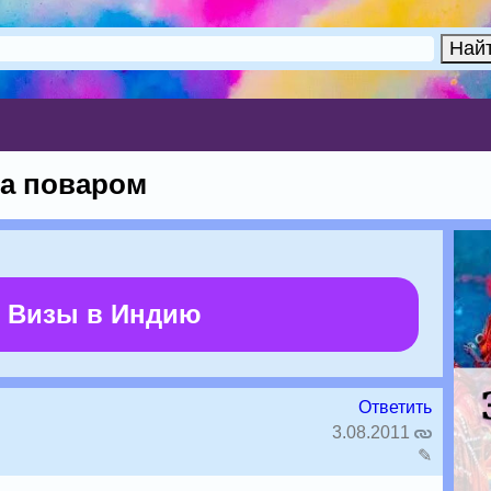
оа поваром
 Визы в Индию
Ответить
3.08.2011
✎