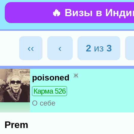
🔥 Визы в Инд
‹‹
‹
2
из
3
ж
poisoned
Карма 526
О себе
Prem