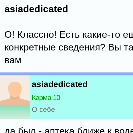
asiadedicated
О! Классно! Есть какие-то е
конкретные сведения? Вы т
вам
asiadedicated
Карма 10
О себе
да был - аптека ближе к вод