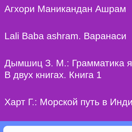
Агхори Маникандан Ашрам
Lali Baba ashram. Варанаси
Дымшиц З. М.: Грамматика я
В двух книгах. Книга 1
Харт Г.: Морской путь в Инд