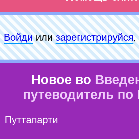
Войди
или
зарeгиcтpируйся
,
Новое во
Введе
путеводитель по
Путтапарти