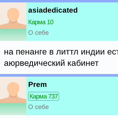
asiadedicated
Карма 10
О себе
на пенанге в литтл индии ес
аюрведический кабинет
Prem
Карма 737
О себе